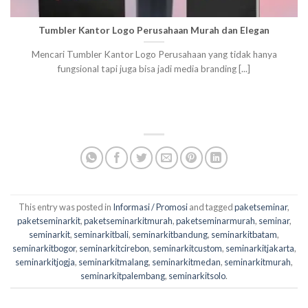
Tumbler Kantor Logo Perusahaan Murah dan Elegan
Mencari Tumbler Kantor Logo Perusahaan yang tidak hanya
fungsional tapi juga bisa jadi media branding [...]
This entry was posted in
Informasi / Promosi
and tagged
paketseminar
,
paketseminarkit
,
paketseminarkitmurah
,
paketseminarmurah
,
seminar
,
seminarkit
,
seminarkitbali
,
seminarkitbandung
,
seminarkitbatam
,
seminarkitbogor
,
seminarkitcirebon
,
seminarkitcustom
,
seminarkitjakarta
,
seminarkitjogja
,
seminarkitmalang
,
seminarkitmedan
,
seminarkitmurah
,
seminarkitpalembang
,
seminarkitsolo
.