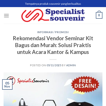
Skip
Tempatnya produk souvenir yang berkualitas
to
content
0
INFORMASI / PROMOSI
Rekomendasi Vendor Seminar Kit
Bagus dan Murah: Solusi Praktis
untuk Acara Kantor & Kampus
POSTED ON
05/11/2025
BY
ADMIN
05
Nov