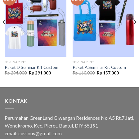
Add to
Add to
wishlist
wishlist
SEMINAR KIT
SEMINAR KIT
Paket D Seminar Kit Custom
Paket A Seminar Kit Custom
Original
Current
Original
Current
Rp
294.000
Rp
291.000
Rp
160.000
Rp
157.000
price
price
price
price
was:
is:
was:
is:
Rp 294.000.
Rp 291.000.
Rp 160.000.
Rp 157.00
KONTAK
Perumahan GreenLand Giwangan Residences No A5 Rt.7 Jati,
Wonokromo, Kec. Pleret, Bantul, DIY 55191
email: cussouv@gmail.com