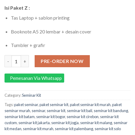
Isi Paket Z :
Tas Laptop + sablon printing
Booknote A5 20 lembar + desain cover
Tumbler + grafir
Paket Z Seminar Kit Custom quantity
PRE-ORDER NOW
Pemesanan Via Whatsapp
Category:
Seminar Kit
Tags:
paket seminar
,
paket seminar kit
,
paket seminar kit murah
,
paket
seminar murah
,
seminar
,
seminar kit
,
seminar kit bali
,
seminar kit bandung
,
seminar kit batam
,
seminar kit bogor
,
seminar kit cirebon
,
seminar kit
custom
,
seminar kit jakarta
,
seminar kit jogja
,
seminar kit malang
,
seminar
kit medan
,
seminar kit murah
,
seminar kit palembang
,
seminar kit solo