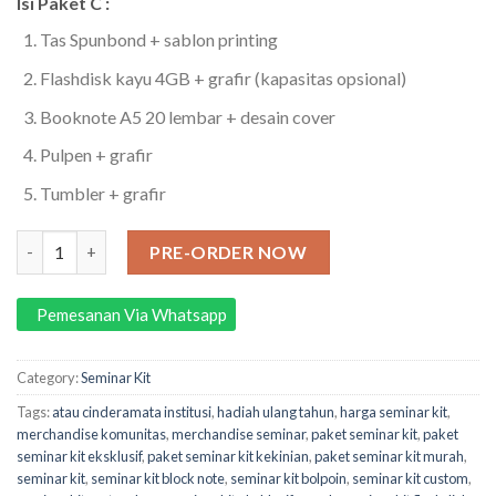
Isi Paket C :
Tas Spunbond + sablon printing
Flashdisk kayu 4GB + grafir (kapasitas opsional)
Booknote A5 20 lembar + desain cover
Pulpen + grafir
Tumbler + grafir
Paket C Seminar Kit Custom quantity
PRE-ORDER NOW
Pemesanan Via Whatsapp
Category:
Seminar Kit
Tags:
atau cinderamata institusi
,
hadiah ulang tahun
,
harga seminar kit
,
merchandise komunitas
,
merchandise seminar
,
paket seminar kit
,
paket
seminar kit eksklusif
,
paket seminar kit kekinian
,
paket seminar kit murah
,
seminar kit
,
seminar kit block note
,
seminar kit bolpoin
,
seminar kit custom
,