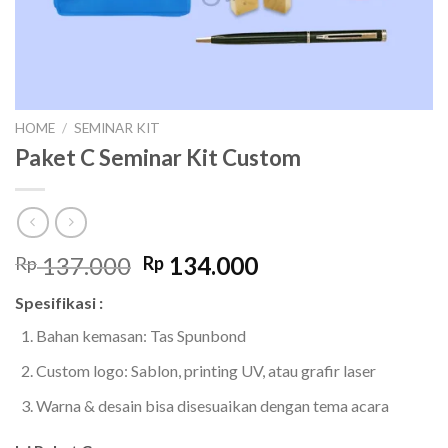
HOME
/
SEMINAR KIT
Paket C Seminar Kit Custom
Original
Current
137.000
134.000
Rp
Rp
price
price
Spesifikasi :
was:
is:
Rp 137.000.
Rp 134.000.
Bahan kemasan: Tas Spunbond
Custom logo: Sablon, printing UV, atau grafir laser
Warna & desain bisa disesuaikan dengan tema acara