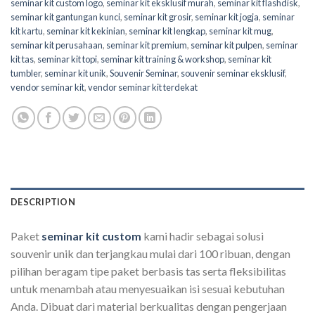
seminar kit custom logo
,
seminar kit eksklusif murah
,
seminar kit flashdisk
,
seminar kit gantungan kunci
,
seminar kit grosir
,
seminar kit jogja
,
seminar
kit kartu
,
seminar kit kekinian
,
seminar kit lengkap
,
seminar kit mug
,
seminar kit perusahaan
,
seminar kit premium
,
seminar kit pulpen
,
seminar
kit tas
,
seminar kit topi
,
seminar kit training & workshop
,
seminar kit
tumbler
,
seminar kit unik
,
Souvenir Seminar
,
souvenir seminar eksklusif
,
vendor seminar kit
,
vendor seminar kit terdekat
DESCRIPTION
Paket
seminar kit custom
kami hadir sebagai solusi
souvenir unik dan terjangkau mulai dari 100 ribuan, dengan
pilihan beragam tipe paket berbasis tas serta fleksibilitas
untuk menambah atau menyesuaikan isi sesuai kebutuhan
Anda. Dibuat dari material berkualitas dengan pengerjaan