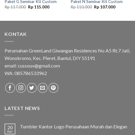
Paket G Seminar Kit Custom
Paket N Seminar Kit Custom
Original
Current
Original
Current
Rp
117.000
Rp
115.000
Rp
110.000
Rp
107.000
price
price
price
price
was:
is:
was:
is:
Rp 117.000.
Rp 115.000.
Rp 110.000.
Rp 107.00
KONTAK
Perumahan GreenLand Giwangan Residences No A5 Rt.7 Jati,
Wonokromo, Kec. Pleret, Bantul, DIY 55191
email: cussouv@gmail.com
WA:
085786533962
LATEST NEWS
Tumbler Kantor Logo Perusahaan Murah dan Elegan
20
Apr