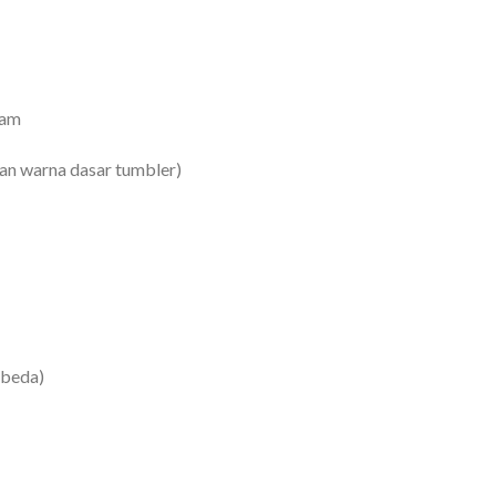
jam
an warna dasar tumbler)
rbeda)