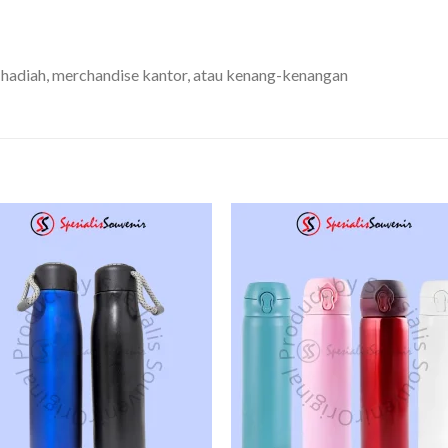
 hadiah, merchandise kantor, atau kenang-kenangan
Add to
Add
wishlist
wishl