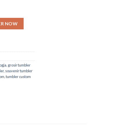
 Grafir) quantity
ER NOW
jogja
,
grosir tumbler
ler
,
souvenir tumbler
tom
,
tumbler custom