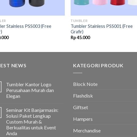
LER
TUMBLER
er Stainless PSS003 (Free
Tumbler Stainless PSS001 (Free
r)
Grafir)
.000
Rp
45.000
TEST NEWS
KATEGORI PRODUK
Block Note
Tumbler Kantor Logo
Perusahaan Murah dan
Flashdisk
Elegan
Giftset
Seminar Kit Banjarmasin:
Solusi Paket Lengkap
Hampers
Custom Murah &
Berkualitas untuk Event
Merchandise
Anda