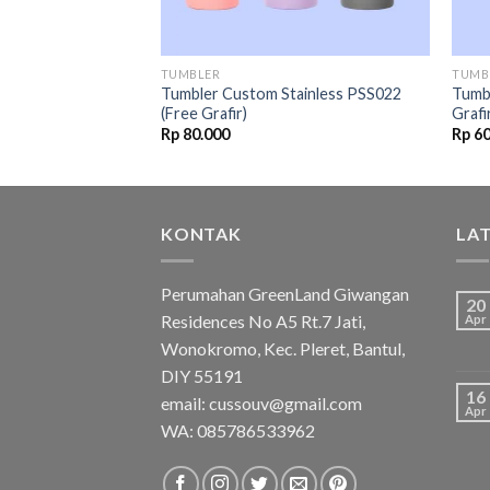
TUMBLER
TUMB
 PSS007 (Free
Tumbler Custom Stainless PSS022
Tumbl
(Free Grafir)
Grafi
Rp
80.000
Rp
60
KONTAK
LA
Perumahan GreenLand Giwangan
20
Residences No A5 Rt.7 Jati,
Apr
Wonokromo, Kec. Pleret, Bantul,
DIY 55191
16
email: cussouv@gmail.com
Apr
WA:
085786533962