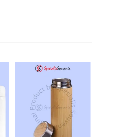
 to
Add to
ist
wishlist