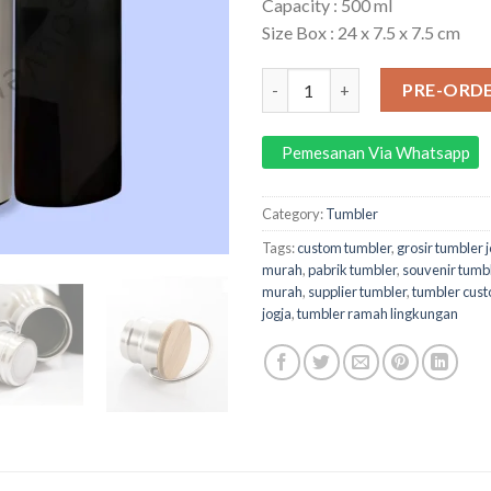
Capacity : 500 ml
Size Box : 24 x 7.5 x 7.5 cm
Tumbler Stainless PSS012 (Free
PRE-ORD
Pemesanan Via Whatsapp
Category:
Tumbler
Tags:
custom tumbler
,
grosir tumbler 
murah
,
pabrik tumbler
,
souvenir tumb
murah
,
supplier tumbler
,
tumbler cus
jogja
,
tumbler ramah lingkungan