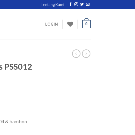
Tentang Kami
0
LOGIN
ss PSS012
 304 & bamboo