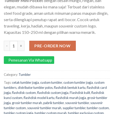
Tumbler Mini Pocket
dengan desain mungil, ringan, dan
elegan, mudah dibawa ke mana saja! Terbuat dari stainless
steel food grade, aman untuk minuman panas maupun dingin,
serta dilengkapi penutup rapat anti bocor. Cocok untuk
traveling, kerja, hadiah, maupun souvenir custom logo.
Kapasitas 150–250 ml dengan pilihan warna menarik.
Tumbler Mini Pocket PSS019 (Free Grafir) quantity
PRE-ORDER NOW
Pemesanan Via Whatsapp
Category:
Tumbler
Tags:
cetak tumbler jogja
,
custom tumbler
,
custom tumbler jogja
,
custom
tumblers
,
distributor tumbler polos
,
flashdisk bentuk kartu
,
flashdisk card
jogja
,
flashdisk custom
,
flashdisk custom jogja
,
Flashdisk kulit
,
flashdisk
kunci custom
,
flashdisk model kartu
,
flashdisk murah jogja
,
grosir tumbler
jogja
,
grosir tumbler murah
,
pabrik tumbler
,
souvenir tumbler
,
souvenir
tumbler custom
,
souvenir tumbler murah
,
supplier tumbler
,
tumbler custom
,
tumbler custom jogja
,
tumbler custom murah
,
tumbler exclusive custom
,