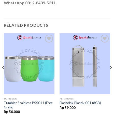
WhatsApp 0812-8439-5311
.
RELATED PRODUCTS
Add to
Add to
wishlist
wishlist
TUMBLER
FLASHDISK
Tumbler Stainless PSS011 (Free
Flashdisk Plastik 001 (8GB)
Grafir)
Rp
59.000
Rp
50.000