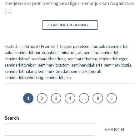
menjelaskan poin penting sekaligus menunjukkan bagaimana
[…]
CONTINUE READING
→
Posted in
Informasi / Promosi
|
Tagged
paketseminar
,
paketseminarkit
,
paketseminarkitmurah
,
paketseminarmurah
,
seminar
,
seminarkit
,
seminarkitbali
,
seminarkitbandung
,
seminarkitbatam
,
seminarkitbogor
,
seminarkitcirebon
,
seminarkitcustom
,
seminarkitjakarta
,
seminarkitjogja
,
seminarkitmalang
,
seminarkitmedan
,
seminarkitmurah
,
seminarkitpalembang
,
seminarkitsolo
1
2
3
4
…
8
Search
SEARCH