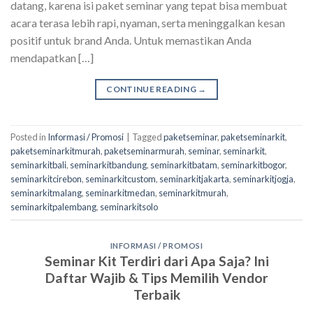
datang, karena isi paket seminar yang tepat bisa membuat
acara terasa lebih rapi, nyaman, serta meninggalkan kesan
positif untuk brand Anda. Untuk memastikan Anda
mendapatkan […]
CONTINUE READING
→
Posted in
Informasi / Promosi
|
Tagged
paketseminar
,
paketseminarkit
,
paketseminarkitmurah
,
paketseminarmurah
,
seminar
,
seminarkit
,
seminarkitbali
,
seminarkitbandung
,
seminarkitbatam
,
seminarkitbogor
,
seminarkitcirebon
,
seminarkitcustom
,
seminarkitjakarta
,
seminarkitjogja
,
seminarkitmalang
,
seminarkitmedan
,
seminarkitmurah
,
seminarkitpalembang
,
seminarkitsolo
INFORMASI / PROMOSI
Seminar Kit Terdiri dari Apa Saja? Ini
Daftar Wajib & Tips Memilih Vendor
Terbaik