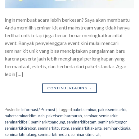
Ingin membuat acara lebih berkesan? Saya akan membantu
Anda memilih seminar kit anti mainstream yang tidak hanya
terlihat unik tetapi juga benar-benar meningkatkan nilai
event. Banyak penyelenggara event kini mulai mencari
seminar kit unik yang bisa menciptakan pengalaman baru,
karena peserta jauh lebih menghargai perlengkapan yang
bermanfaat, estetis, dan berbeda dari paket standar. Agar
lebih […]
CONTINUE READING
→
Posted in
Informasi / Promosi
|
Tagged
paketseminar
,
paketseminarkit
,
paketseminarkitmurah
,
paketseminarmurah
,
seminar
,
seminarkit
,
seminarkitbali
,
seminarkitbandung
,
seminarkitbatam
,
seminarkitbogor
,
seminarkitcirebon
,
seminarkitcustom
,
seminarkitjakarta
,
seminarkitjogja
,
seminarkitmalang
,
seminarkitmedan
,
seminarkitmurah
,