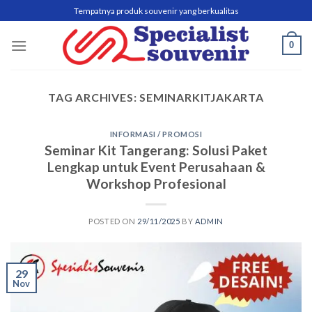
Skip
Tempatnya produk souvenir yang berkualitas
to
content
0
TAG ARCHIVES:
SEMINARKITJAKARTA
INFORMASI / PROMOSI
Seminar Kit Tangerang: Solusi Paket
Lengkap untuk Event Perusahaan &
Workshop Profesional
POSTED ON
29/11/2025
BY
ADMIN
29
Nov