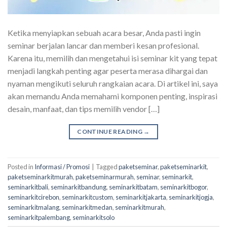
Ketika menyiapkan sebuah acara besar, Anda pasti ingin
seminar berjalan lancar dan memberi kesan profesional.
Karena itu, memilih dan mengetahui isi seminar kit yang tepat
menjadi langkah penting agar peserta merasa dihargai dan
nyaman mengikuti seluruh rangkaian acara. Di artikel ini, saya
akan memandu Anda memahami komponen penting, inspirasi
desain, manfaat, dan tips memilih vendor […]
CONTINUE READING
→
Posted in
Informasi / Promosi
|
Tagged
paketseminar
,
paketseminarkit
,
paketseminarkitmurah
,
paketseminarmurah
,
seminar
,
seminarkit
,
seminarkitbali
,
seminarkitbandung
,
seminarkitbatam
,
seminarkitbogor
,
seminarkitcirebon
,
seminarkitcustom
,
seminarkitjakarta
,
seminarkitjogja
,
seminarkitmalang
,
seminarkitmedan
,
seminarkitmurah
,
seminarkitpalembang
,
seminarkitsolo