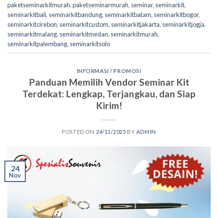
paketseminarkitmurah
,
paketseminarmurah
,
seminar
,
seminarkit
,
seminarkitbali
,
seminarkitbandung
,
seminarkitbatam
,
seminarkitbogor
,
seminarkitcirebon
,
seminarkitcustom
,
seminarkitjakarta
,
seminarkitjogja
,
seminarkitmalang
,
seminarkitmedan
,
seminarkitmurah
,
seminarkitpalembang
,
seminarkitsolo
INFORMASI / PROMOSI
Panduan Memilih Vendor Seminar Kit
Terdekat: Lengkap, Terjangkau, dan Siap
Kirim!
POSTED ON
24/11/2025
BY
ADMIN
24
Nov