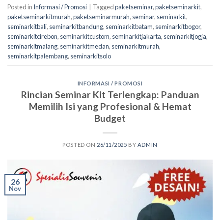
Posted in
Informasi / Promosi
|
Tagged
paketseminar
,
paketseminarkit
,
paketseminarkitmurah
,
paketseminarmurah
,
seminar
,
seminarkit
,
seminarkitbali
,
seminarkitbandung
,
seminarkitbatam
,
seminarkitbogor
,
seminarkitcirebon
,
seminarkitcustom
,
seminarkitjakarta
,
seminarkitjogja
,
seminarkitmalang
,
seminarkitmedan
,
seminarkitmurah
,
seminarkitpalembang
,
seminarkitsolo
INFORMASI / PROMOSI
Rincian Seminar Kit Terlengkap: Panduan
Memilih Isi yang Profesional & Hemat
Budget
POSTED ON
26/11/2025
BY
ADMIN
26
Nov