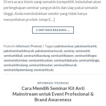
Di era acara bisnis yang semakin kompetitif, kebutuhan akan
perlengkapan seminar yang praktis dan siap pakai semakin
tinggi. Anda membutuhkan vendor yang tidak hanya
menyediakan produk, tetapi […]
CONTINUE READING
→
Posted in
Informasi / Promosi
|
Tagged
paketseminar
,
paketseminarkit
,
paketseminarkitmurah
,
paketseminarmurah
,
seminar
,
seminarkit
,
seminarkitbali
,
seminarkitbandung
,
seminarkitbatam
,
seminarkitbogor
,
seminarkitcirebon
,
seminarkitcustom
,
seminarkitjakarta
,
seminarkitjogja
,
seminarkitmalang
,
seminarkitmedan
,
seminarkitmurah
,
seminarkitpalembang
,
seminarkitsolo
INFORMASI / PROMOSI
Cara Memilih Seminar Kit Anti
Mainstream untuk Event Profesional &
Brand Awareness