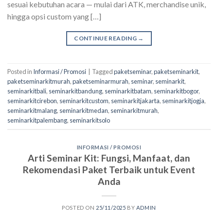
sesuai kebutuhan acara — mulai dari ATK, merchandise unik,
hingga opsi custom yang […]
CONTINUE READING
→
Posted in
Informasi / Promosi
|
Tagged
paketseminar
,
paketseminarkit
,
paketseminarkitmurah
,
paketseminarmurah
,
seminar
,
seminarkit
,
seminarkitbali
,
seminarkitbandung
,
seminarkitbatam
,
seminarkitbogor
,
seminarkitcirebon
,
seminarkitcustom
,
seminarkitjakarta
,
seminarkitjogja
,
seminarkitmalang
,
seminarkitmedan
,
seminarkitmurah
,
seminarkitpalembang
,
seminarkitsolo
INFORMASI / PROMOSI
Arti Seminar Kit: Fungsi, Manfaat, dan
Rekomendasi Paket Terbaik untuk Event
Anda
POSTED ON
25/11/2025
BY
ADMIN