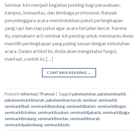
Seminar kini menjadi kegiatan penting bagi perusahaan,
kampus, komunitas, dan lembaga profesional. Banyak
penyelenggara acara membutuhkan paket perlengkapan
yang rapi dan siap pakai agar acara berjalan lancar. Karena
itu, memahami arti seminar kit penting untuk membantu Anda
memilih perlengkapan yang paling sesuai dengan kebutuhan
acara. Dalam artikel ini, Anda akan mengetahui fungsi,
manfaat, contoh isi, […]
CONTINUE READING
→
Posted in
Informasi / Promosi
|
Tagged
paketseminar
,
paketseminarkit
,
paketseminarkitmurah
,
paketseminarmurah
,
seminar
,
seminarkit
,
seminarkitbali
,
seminarkitbandung
,
seminarkitbatam
,
seminarkitbogor
,
seminarkitcirebon
,
seminarkitcustom
,
seminarkitjakarta
,
seminarkitjogja
,
seminarkitmalang
,
seminarkitmedan
,
seminarkitmurah
,
seminarkitpalembang
,
seminarkitsolo