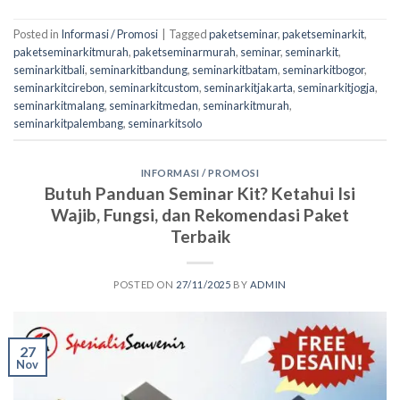
Posted in
Informasi / Promosi
|
Tagged
paketseminar
,
paketseminarkit
,
paketseminarkitmurah
,
paketseminarmurah
,
seminar
,
seminarkit
,
seminarkitbali
,
seminarkitbandung
,
seminarkitbatam
,
seminarkitbogor
,
seminarkitcirebon
,
seminarkitcustom
,
seminarkitjakarta
,
seminarkitjogja
,
seminarkitmalang
,
seminarkitmedan
,
seminarkitmurah
,
seminarkitpalembang
,
seminarkitsolo
INFORMASI / PROMOSI
Butuh Panduan Seminar Kit? Ketahui Isi
Wajib, Fungsi, dan Rekomendasi Paket
Terbaik
POSTED ON
27/11/2025
BY
ADMIN
27
Nov