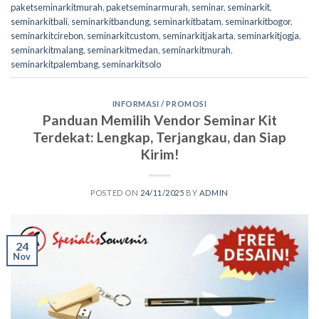
paketseminarkitmurah
,
paketseminarmurah
,
seminar
,
seminarkit
,
seminarkitbali
,
seminarkitbandung
,
seminarkitbatam
,
seminarkitbogor
,
seminarkitcirebon
,
seminarkitcustom
,
seminarkitjakarta
,
seminarkitjogja
,
seminarkitmalang
,
seminarkitmedan
,
seminarkitmurah
,
seminarkitpalembang
,
seminarkitsolo
INFORMASI / PROMOSI
Panduan Memilih Vendor Seminar Kit
Terdekat: Lengkap, Terjangkau, dan Siap
Kirim!
POSTED ON
24/11/2025
BY
ADMIN
24
Nov