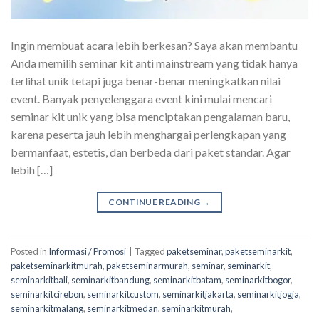
Ingin membuat acara lebih berkesan? Saya akan membantu
Anda memilih seminar kit anti mainstream yang tidak hanya
terlihat unik tetapi juga benar-benar meningkatkan nilai
event. Banyak penyelenggara event kini mulai mencari
seminar kit unik yang bisa menciptakan pengalaman baru,
karena peserta jauh lebih menghargai perlengkapan yang
bermanfaat, estetis, dan berbeda dari paket standar. Agar
lebih […]
CONTINUE READING
→
Posted in
Informasi / Promosi
|
Tagged
paketseminar
,
paketseminarkit
,
paketseminarkitmurah
,
paketseminarmurah
,
seminar
,
seminarkit
,
seminarkitbali
,
seminarkitbandung
,
seminarkitbatam
,
seminarkitbogor
,
seminarkitcirebon
,
seminarkitcustom
,
seminarkitjakarta
,
seminarkitjogja
,
seminarkitmalang
,
seminarkitmedan
,
seminarkitmurah
,