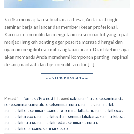
Ketika menyiapkan sebuah acara besar, Anda pasti ingin
seminar berjalan lancar dan memberi kesan profesional.
Karena itu, memilih dan mengetahui isi seminar kit yang tepat
menjadi langkah penting agar peserta merasa dihargai dan
nyaman mengikuti seluruh rangkaian acara. Di artikel ini, saya
akan memandu Anda memahami komponen penting, inspirasi
desain, manfaat, dan tips memilih vendor […]
CONTINUE READING
→
Posted in
Informasi / Promosi
|
Tagged
paketseminar
,
paketseminarkit
,
paketseminarkitmurah
,
paketseminarmurah
,
seminar
,
seminarkit
,
seminarkitbali
,
seminarkitbandung
,
seminarkitbatam
,
seminarkitbogor
,
seminarkitcirebon
,
seminarkitcustom
,
seminarkitjakarta
,
seminarkitjogja
,
seminarkitmalang
,
seminarkitmedan
,
seminarkitmurah
,
seminarkitpalembang
,
seminarkitsolo