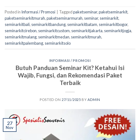
Posted in
Informasi / Promosi
|
Tagged
paketseminar
,
paketseminarkit
,
paketseminarkitmurah
,
paketseminarmurah
,
seminar
,
seminarkit
,
seminarkitbali
,
seminarkitbandung
,
seminarkitbatam
,
seminarkitbogor
,
seminarkitcirebon
,
seminarkitcustom
,
seminarkitjakarta
,
seminarkitjogja
,
seminarkitmalang
,
seminarkitmedan
,
seminarkitmurah
,
seminarkitpalembang
,
seminarkitsolo
INFORMASI / PROMOSI
Butuh Panduan Seminar Kit? Ketahui Isi
Wajib, Fungsi, dan Rekomendasi Paket
Terbaik
POSTED ON
27/11/2025
BY
ADMIN
27
Nov