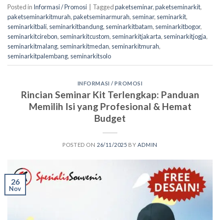
Posted in
Informasi / Promosi
|
Tagged
paketseminar
,
paketseminarkit
,
paketseminarkitmurah
,
paketseminarmurah
,
seminar
,
seminarkit
,
seminarkitbali
,
seminarkitbandung
,
seminarkitbatam
,
seminarkitbogor
,
seminarkitcirebon
,
seminarkitcustom
,
seminarkitjakarta
,
seminarkitjogja
,
seminarkitmalang
,
seminarkitmedan
,
seminarkitmurah
,
seminarkitpalembang
,
seminarkitsolo
INFORMASI / PROMOSI
Rincian Seminar Kit Terlengkap: Panduan
Memilih Isi yang Profesional & Hemat
Budget
POSTED ON
26/11/2025
BY
ADMIN
26
Nov