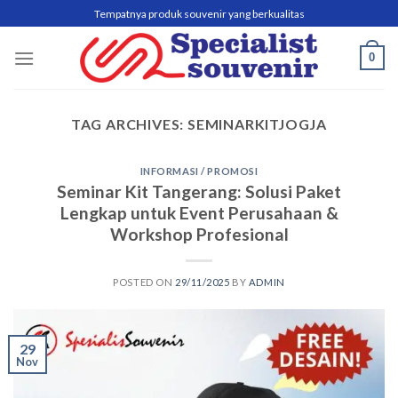
Skip
Tempatnya produk souvenir yang berkualitas
to
content
0
TAG ARCHIVES:
SEMINARKITJOGJA
INFORMASI / PROMOSI
Seminar Kit Tangerang: Solusi Paket
Lengkap untuk Event Perusahaan &
Workshop Profesional
POSTED ON
29/11/2025
BY
ADMIN
29
Nov