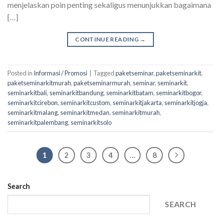
menjelaskan poin penting sekaligus menunjukkan bagaimana
[…]
CONTINUE READING
→
Posted in
Informasi / Promosi
|
Tagged
paketseminar
,
paketseminarkit
,
paketseminarkitmurah
,
paketseminarmurah
,
seminar
,
seminarkit
,
seminarkitbali
,
seminarkitbandung
,
seminarkitbatam
,
seminarkitbogor
,
seminarkitcirebon
,
seminarkitcustom
,
seminarkitjakarta
,
seminarkitjogja
,
seminarkitmalang
,
seminarkitmedan
,
seminarkitmurah
,
seminarkitpalembang
,
seminarkitsolo
1
2
3
4
…
8
Search
SEARCH