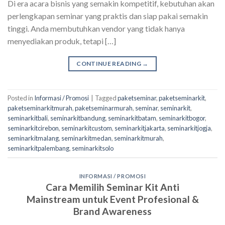
Di era acara bisnis yang semakin kompetitif, kebutuhan akan
perlengkapan seminar yang praktis dan siap pakai semakin
tinggi. Anda membutuhkan vendor yang tidak hanya
menyediakan produk, tetapi […]
CONTINUE READING
→
Posted in
Informasi / Promosi
|
Tagged
paketseminar
,
paketseminarkit
,
paketseminarkitmurah
,
paketseminarmurah
,
seminar
,
seminarkit
,
seminarkitbali
,
seminarkitbandung
,
seminarkitbatam
,
seminarkitbogor
,
seminarkitcirebon
,
seminarkitcustom
,
seminarkitjakarta
,
seminarkitjogja
,
seminarkitmalang
,
seminarkitmedan
,
seminarkitmurah
,
seminarkitpalembang
,
seminarkitsolo
INFORMASI / PROMOSI
Cara Memilih Seminar Kit Anti
Mainstream untuk Event Profesional &
Brand Awareness