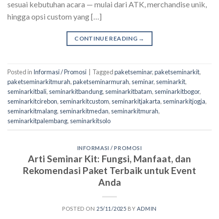
sesuai kebutuhan acara — mulai dari ATK, merchandise unik,
hingga opsi custom yang […]
CONTINUE READING
→
Posted in
Informasi / Promosi
|
Tagged
paketseminar
,
paketseminarkit
,
paketseminarkitmurah
,
paketseminarmurah
,
seminar
,
seminarkit
,
seminarkitbali
,
seminarkitbandung
,
seminarkitbatam
,
seminarkitbogor
,
seminarkitcirebon
,
seminarkitcustom
,
seminarkitjakarta
,
seminarkitjogja
,
seminarkitmalang
,
seminarkitmedan
,
seminarkitmurah
,
seminarkitpalembang
,
seminarkitsolo
INFORMASI / PROMOSI
Arti Seminar Kit: Fungsi, Manfaat, dan
Rekomendasi Paket Terbaik untuk Event
Anda
POSTED ON
25/11/2025
BY
ADMIN