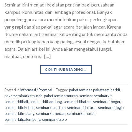
Seminar kini menjadi kegiatan penting bagi perusahaan,
kampus, komunitas, dan lembaga profesional. Banyak
penyelenggara acara membutuhkan paket perlengkapan
yang rapi dan siap pakai agar acara berjalan lancar. Karena
itu, memahami arti seminar kit penting untuk membantu Anda
memilih perlengkapan yang paling sesuai dengan kebutuhan
acara. Dalam artikel ini, Anda akan mengetahui fungsi,
manfaat, contoh isi, […]
CONTINUE READING
→
Posted in
Informasi / Promosi
|
Tagged
paketseminar
,
paketseminarkit
,
paketseminarkitmurah
,
paketseminarmurah
,
seminar
,
seminarkit
,
seminarkitbali
,
seminarkitbandung
,
seminarkitbatam
,
seminarkitbogor
,
seminarkitcirebon
,
seminarkitcustom
,
seminarkitjakarta
,
seminarkitjogja
,
seminarkitmalang
,
seminarkitmedan
,
seminarkitmurah
,
seminarkitpalembang
,
seminarkitsolo