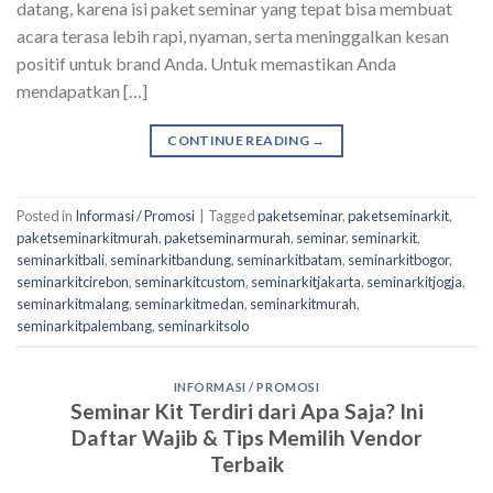
datang, karena isi paket seminar yang tepat bisa membuat
acara terasa lebih rapi, nyaman, serta meninggalkan kesan
positif untuk brand Anda. Untuk memastikan Anda
mendapatkan […]
CONTINUE READING
→
Posted in
Informasi / Promosi
|
Tagged
paketseminar
,
paketseminarkit
,
paketseminarkitmurah
,
paketseminarmurah
,
seminar
,
seminarkit
,
seminarkitbali
,
seminarkitbandung
,
seminarkitbatam
,
seminarkitbogor
,
seminarkitcirebon
,
seminarkitcustom
,
seminarkitjakarta
,
seminarkitjogja
,
seminarkitmalang
,
seminarkitmedan
,
seminarkitmurah
,
seminarkitpalembang
,
seminarkitsolo
INFORMASI / PROMOSI
Seminar Kit Terdiri dari Apa Saja? Ini
Daftar Wajib & Tips Memilih Vendor
Terbaik