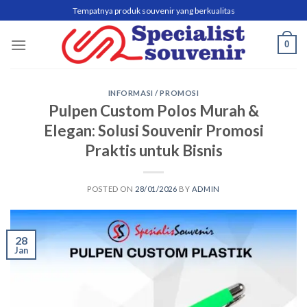
Skip
Tempatnya produk souvenir yang berkualitas
to
content
0
INFORMASI / PROMOSI
Pulpen Custom Polos Murah &
Elegan: Solusi Souvenir Promosi
Praktis untuk Bisnis
POSTED ON
28/01/2026
BY
ADMIN
28
Jan