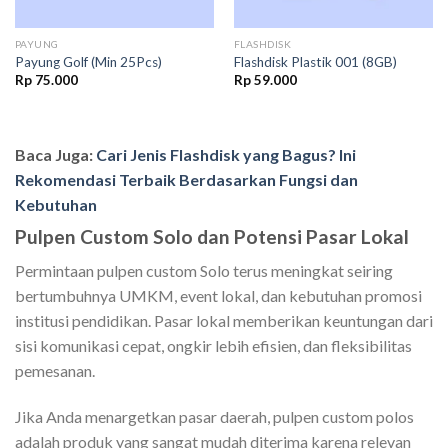
PAYUNG
FLASHDISK
Payung Golf (Min 25Pcs)
Flashdisk Plastik 001 (8GB)
Rp
75.000
Rp
59.000
00.
Baca Juga:
Cari Jenis Flashdisk yang Bagus? Ini
Rekomendasi Terbaik Berdasarkan Fungsi dan
Kebutuhan
Pulpen Custom Solo dan Potensi Pasar Lokal
Permintaan pulpen custom Solo terus meningkat seiring
bertumbuhnya UMKM, event lokal, dan kebutuhan promosi
institusi pendidikan. Pasar lokal memberikan keuntungan dari
sisi komunikasi cepat, ongkir lebih efisien, dan fleksibilitas
pemesanan.
Jika Anda menargetkan pasar daerah, pulpen custom polos
adalah produk yang sangat mudah diterima karena relevan