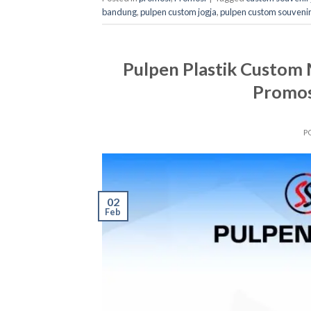
bandung
,
pulpen custom jogja
,
pulpen custom souvenir
Pulpen Plastik Custom M
Promos
P
02
Feb