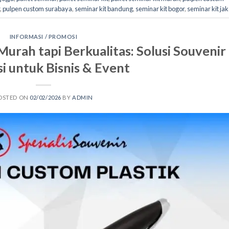
,
pulpen custom surabaya
,
seminar kit bandung
,
seminar kit bogor
,
seminar kit ja
INFORMASI / PROMOSI
urah tapi Berkualitas: Solusi Souvenir
i untuk Bisnis & Event
OSTED ON
02/02/2026
BY
ADMIN