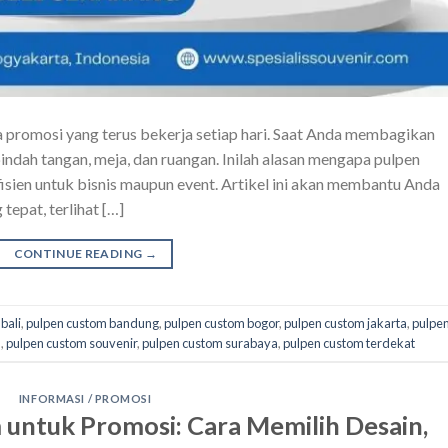
ia promosi yang terus bekerja setiap hari. Saat Anda membagikan
indah tangan, meja, dan ruangan. Inilah alasan mengapa pulpen
efisien untuk bisnis maupun event. Artikel ini akan membantu Anda
epat, terlihat […]
CONTINUE READING
→
bali
,
pulpen custom bandung
,
pulpen custom bogor
,
pulpen custom jakarta
,
pulpe
a
,
pulpen custom souvenir
,
pulpen custom surabaya
,
pulpen custom terdekat
INFORMASI / PROMOSI
 untuk Promosi: Cara Memilih Desain,