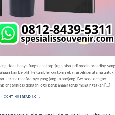
g tidak hanya fungsional tapi juga bisa jadi media branding yan
ahaan kini beralih ke tumbler custom sebagai pilihan utama untuk
nar karena manfaatnya yang jangka panjang. Berbeda dengan
mbler stainless dengan logo perusahaan terus mengingatkan […]
CONTINUE READING
→
jogja
,
paket seminar
,
paket seminar kit
,
paket seminar kit murah
,
pulpen custom