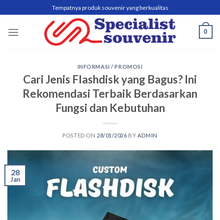
Skip
Tempatnya produk souvenir yang berkualitas
to
content
0
INFORMASI / PROMOSI
Cari Jenis Flashdisk yang Bagus? Ini
Rekomendasi Terbaik Berdasarkan
Fungsi dan Kebutuhan
POSTED ON
28/01/2026
BY
ADMIN
28
Jan