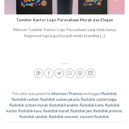
Tumbler Kantor Logo Perusahaan Murah dan Elegan
Mencari Tumbler Kantor Logo Perusahaan yang tidak hanya
fungsional tapi juga bisa jadi media branding [...]
This entry was posted in
Informasi / Promosi
and tagged
flashdisk
,
flashdisk custom
,
flashdisk custom jakarta
,
flashdisk custom jogja
,
flashdisk custom murah
,
flashdisk karakter
,
flashdisk kartu
,
flashdisk
kartun
,
flashdisk kayu
,
flashdisk murah
,
flashdisk pen
,
flashdisk promosi
,
flashdisk sandisk
,
flashdisk souvenir
,
souvenir flashdisk
.