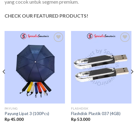
yang cocok untuk segmen premium.
CHECK OUR FEATURED PRODUCTS!
Add to
Add to
wishlist
wishlist
PAYUNG
FLASHDISK
Payung Lipat 3 (100Pcs)
Flashdisk Plastik 037 (4GB)
Rp
45.000
Rp
53.000