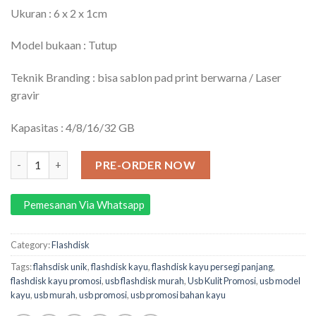
Ukuran : 6 x 2 x 1cm
Model bukaan : Tutup
Teknik Branding : bisa sablon pad print berwarna / Laser
gravir
Kapasitas : 4/8/16/32 GB
Flashdisk Kayu Kotak Persegi (32GB) quantity
PRE-ORDER NOW
Pemesanan Via Whatsapp
Category:
Flashdisk
Tags:
flahsdisk unik
,
flashdisk kayu
,
flashdisk kayu persegi panjang
,
flashdisk kayu promosi
,
usb flashdisk murah
,
Usb Kulit Promosi
,
usb model
kayu
,
usb murah
,
usb promosi
,
usb promosi bahan kayu