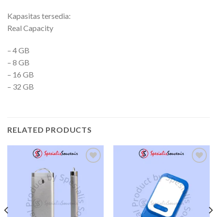
Kapasitas tersedia:
Real Capacity
– 4 GB
– 8 GB
– 16 GB
– 32 GB
RELATED PRODUCTS
Add to
Add to
wishlist
wishlist