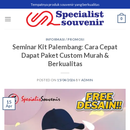
Skip
Tempatnya produk souvenir yang berkualitas
to
content
0
INFORMASI / PROMOSI
Seminar Kit Palembang: Cara Cepat
Dapat Paket Custom Murah &
Berkualitas
POSTED ON
15/04/2026
BY
ADMIN
15
Apr