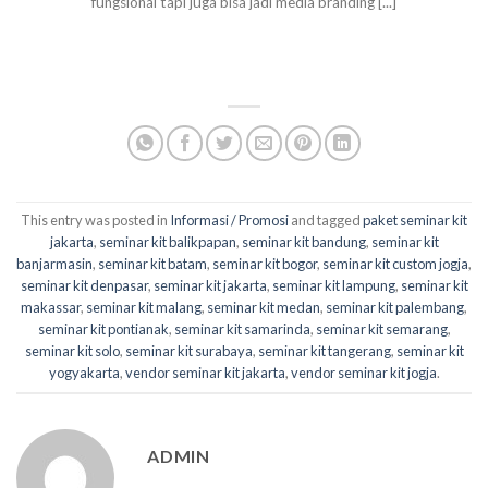
fungsional tapi juga bisa jadi media branding [...]
This entry was posted in
Informasi / Promosi
and tagged
paket seminar kit
jakarta
,
seminar kit balikpapan
,
seminar kit bandung
,
seminar kit
banjarmasin
,
seminar kit batam
,
seminar kit bogor
,
seminar kit custom jogja
,
seminar kit denpasar
,
seminar kit jakarta
,
seminar kit lampung
,
seminar kit
makassar
,
seminar kit malang
,
seminar kit medan
,
seminar kit palembang
,
seminar kit pontianak
,
seminar kit samarinda
,
seminar kit semarang
,
seminar kit solo
,
seminar kit surabaya
,
seminar kit tangerang
,
seminar kit
yogyakarta
,
vendor seminar kit jakarta
,
vendor seminar kit jogja
.
ADMIN