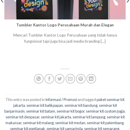
Tumbler Kantor Logo Perusahaan Murah dan Elegan
Mencari Tumbler Kantor Logo Perusahaan yang tidak hanya
fungsional tapi juga bisa jadi media branding [...]
This entry was posted in
Informasi / Promosi
and tagged
paket seminar kit
jakarta
,
seminar kit balikpapan
,
seminar kit bandung
,
seminar kit
banjarmasin
,
seminar kit batam
,
seminar kit bogor
,
seminar kit custom jogja
,
seminar kit denpasar
,
seminar kit jakarta
,
seminar kit lampung
,
seminar kit
makassar
,
seminar kit malang
,
seminar kit medan
,
seminar kit palembang
,
seminar kit pontianak
,
seminar kit samarinda
,
seminar kit semarang
,