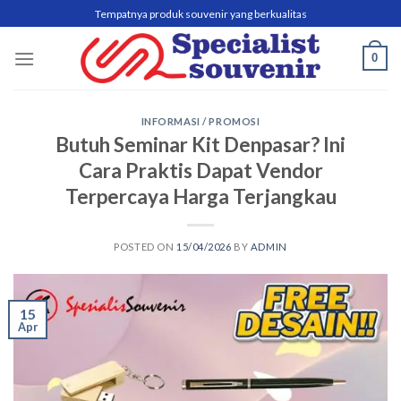
Skip
Tempatnya produk souvenir yang berkualitas
to
content
0
INFORMASI / PROMOSI
Butuh Seminar Kit Denpasar? Ini
Cara Praktis Dapat Vendor
Terpercaya Harga Terjangkau
POSTED ON
15/04/2026
BY
ADMIN
15
Apr