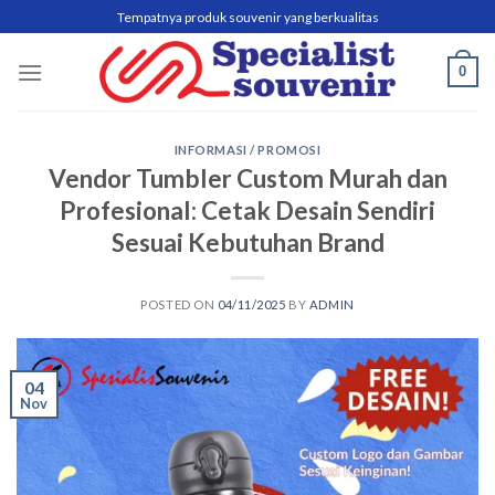
Skip
Tempatnya produk souvenir yang berkualitas
to
content
0
INFORMASI / PROMOSI
Vendor Tumbler Custom Murah dan
Profesional: Cetak Desain Sendiri
Sesuai Kebutuhan Brand
POSTED ON
04/11/2025
BY
ADMIN
04
Nov