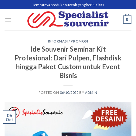
Skip
Tempatnya produk souvenir yang berkualitas
to
content
0
INFORMASI / PROMOSI
Ide Souvenir Seminar Kit
Profesional: Dari Pulpen, Flashdisk
hingga Paket Custom untuk Event
Bisnis
POSTED ON
06/10/2025
BY
ADMIN
06
Oct