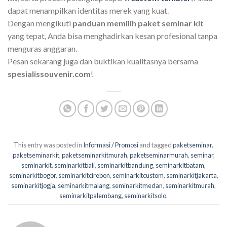
dapat menampilkan identitas merek yang kuat.
Dengan mengikuti
panduan memilih paket seminar kit
yang tepat, Anda bisa menghadirkan kesan profesional tanpa
menguras anggaran.
Pesan sekarang juga dan buktikan kualitasnya bersama
spesialissouvenir.com
!
This entry was posted in
Informasi / Promosi
and tagged
paketseminar
,
paketseminarkit
,
paketseminarkitmurah
,
paketseminarmurah
,
seminar
,
seminarkit
,
seminarkitbali
,
seminarkitbandung
,
seminarkitbatam
,
seminarkitbogor
,
seminarkitcirebon
,
seminarkitcustom
,
seminarkitjakarta
,
seminarkitjogja
,
seminarkitmalang
,
seminarkitmedan
,
seminarkitmurah
,
seminarkitpalembang
,
seminarkitsolo
.