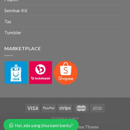
Seminar Kit
Tas
Tumbler
MARKETPLACE
TENTANG KAMI
Hai, ada yang bisa kami bantu?
Copyright 2026 ©
Flatsome Theme