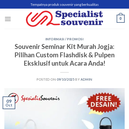
Skip
Tempatnya produk souvenir yang berkualitas
to
content
0
INFORMASI / PROMOSI
Souvenir Seminar Kit Murah Jogja:
Pilihan Custom Flashdisk & Pulpen
Eksklusif untuk Acara Anda!
POSTED ON
09/10/2025
BY
ADMIN
09
Oct