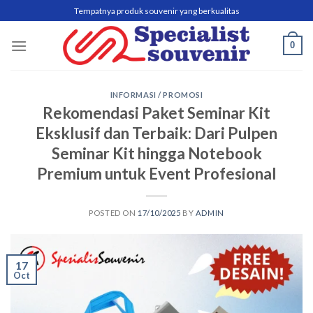
Skip
Tempatnya produk souvenir yang berkualitas
to
content
0
INFORMASI / PROMOSI
Rekomendasi Paket Seminar Kit
Eksklusif dan Terbaik: Dari Pulpen
Seminar Kit hingga Notebook
Premium untuk Event Profesional
POSTED ON
17/10/2025
BY
ADMIN
17
Oct