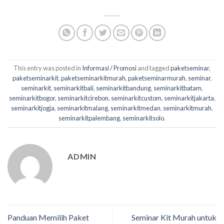
This entry was posted in
Informasi / Promosi
and tagged
paketseminar
,
paketseminarkit
,
paketseminarkitmurah
,
paketseminarmurah
,
seminar
,
seminarkit
,
seminarkitbali
,
seminarkitbandung
,
seminarkitbatam
,
seminarkitbogor
,
seminarkitcirebon
,
seminarkitcustom
,
seminarkitjakarta
,
seminarkitjogja
,
seminarkitmalang
,
seminarkitmedan
,
seminarkitmurah
,
seminarkitpalembang
,
seminarkitsolo
.
ADMIN
Panduan Memilih Paket
Seminar Kit Murah untuk