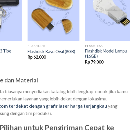
Add to
Add to
Add t
wishlist
wishlist
wishli
FLASHDISK
FLASHDISK
03 Tipe
Flashdisk Model Lampu
Flashdisk Kayu Oval (8GB)
(16GB)
Rp
62.000
Rp
79.000
e dan Material
rta biasanya menyediakan katalog lebih lengkap, cocok jika kamu
 memerlukan layanan yang lebih dekat dengan lokasimu,
tom terdekat dengan grafir laser harga terjangkau
yang
sung dengan tim produksi.
 Pilihan untuk Pengiriman Cepat ke