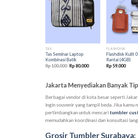
Add to
Add to
wishlist
wishlist
R
TAS
FLASHDISK
 Sport Jumbo
Tas Seminar Laptop
Flashdisk Kulit 
(Free Grafir)
Kombinasi Batik
Rantai (4GB)
Original
Current
00
Rp
100.000
Rp
80.000
Rp
59.000
price
price
was:
is:
Rp 100.000.
Rp 80.000.
Jakarta Menyediakan Banyak Tip
Berbagai vendor di kota besar seperti Jaka
ingin souvenir yang tampil beda. Jika kamu
pertimbangkan untuk mencari
tumbler cus
memudahkan koordinasi dan konsultasi lang
Grosir Tumbler Surabaya
: