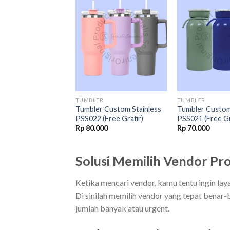
Add to
Add to
wishlist
wishlist
R
TUMBLER
TUMBLER
 Stainless PSS015
Tumbler Custom Stainless
Tumbler Custom
afir)
PSS022 (Free Grafir)
PSS021 (Free Gr
00
Rp
80.000
Rp
70.000
Solusi Memilih Vendor Pr
Ketika mencari vendor, kamu tentu ingin laya
Di sinilah memilih vendor yang tepat bena
jumlah banyak atau urgent.