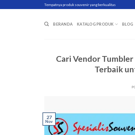
Skip
Tempatnya produk souvenir yang berkualitas
to
content
BERANDA
KATALOG PRODUK
BLOG
Cari Vendor Tumbler
Terbaik un
P
27
Nov