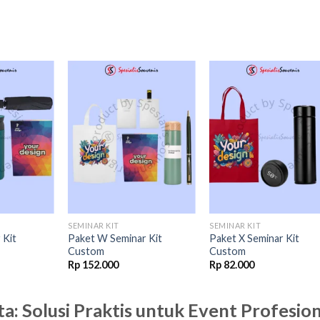
Add to
Add to
Add t
wishlist
wishlist
wishli
SEMINAR KIT
SEMINAR KIT
 Kit
Paket W Seminar Kit
Paket X Seminar Kit
Custom
Custom
Rp
152.000
Rp
82.000
a: Solusi Praktis untuk Event Profesion