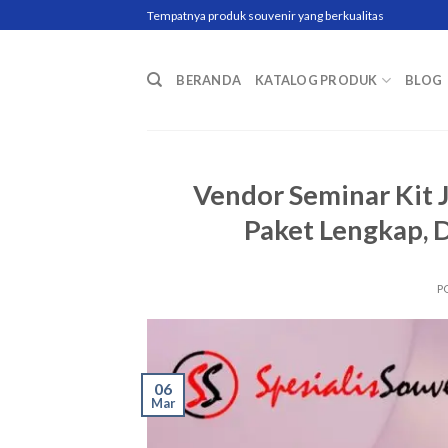
Skip
Tempatnya produk souvenir yang berkualitas
to
content
BERANDA
KATALOG PRODUK
BLOG
Vendor Seminar Kit 
Paket Lengkap, 
P
06
Mar