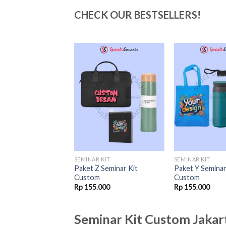
CHECK OUR BESTSELLERS!
Add to
Add to
wishlist
wishlist
 KIT
SEMINAR KIT
SEMINAR KIT
 Seminar Kit
Paket Z Seminar Kit
Paket Y Seminar
Custom
Custom
Original
Current
000
Rp
170.000
Rp
155.000
Rp
155.000
price
price
was:
is:
Rp 173.000.
Rp 170.000.
Seminar Kit Custom Jakart