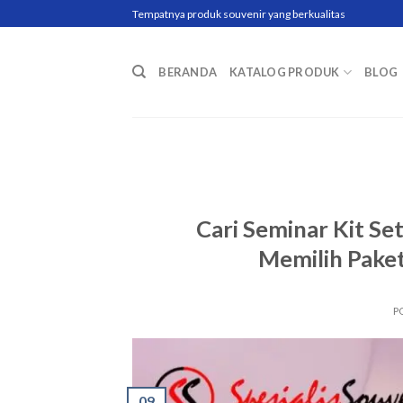
Skip
Tempatnya produk souvenir yang berkualitas
to
content
BERANDA
KATALOG PRODUK
BLOG
Cari Seminar Kit Se
Memilih Paket
P
09