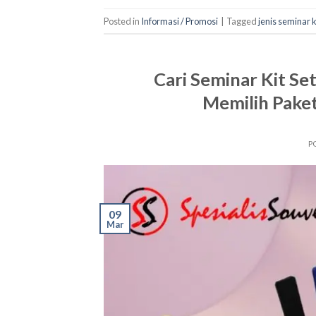
Posted in
Informasi / Promosi
|
Tagged
jenis seminar k
Cari Seminar Kit Se
Memilih Paket
P
09
Mar