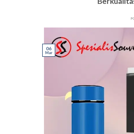
Berkualita
P
06
Mar