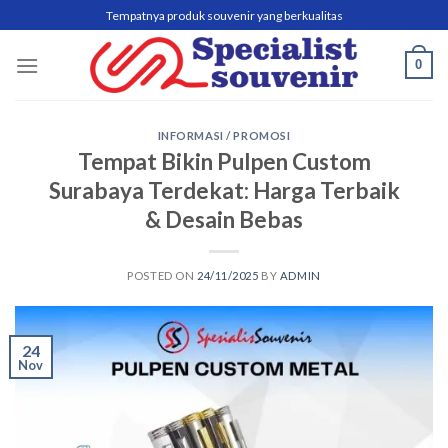
Skip
Tempatnya produk souvenir yang berkualitas
to
content
0
INFORMASI / PROMOSI
Tempat Bikin Pulpen Custom
Surabaya Terdekat: Harga Terbaik
& Desain Bebas
POSTED ON
24/11/2025
BY
ADMIN
24
Nov