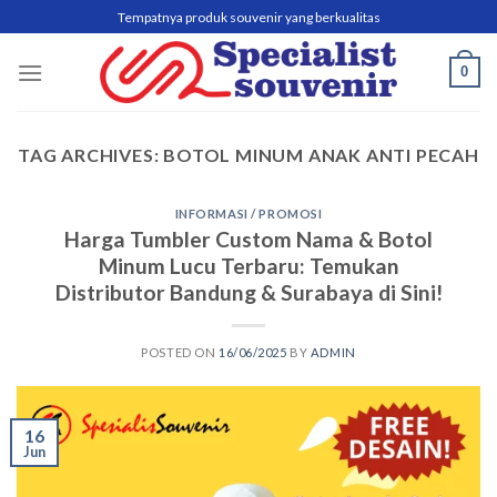
Skip
Tempatnya produk souvenir yang berkualitas
to
content
0
TAG ARCHIVES:
BOTOL MINUM ANAK ANTI PECAH
INFORMASI / PROMOSI
Harga Tumbler Custom Nama & Botol
Minum Lucu Terbaru: Temukan
Distributor Bandung & Surabaya di Sini!
POSTED ON
16/06/2025
BY
ADMIN
16
Jun