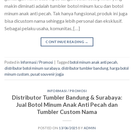
makin diminati adalah tumbler botol minum lucu dan botol
minum anak anti pecah. Tak hanya fungsional, produk ini juga
bisa dicustom nama sehingga lebih personal dan eksklusif.
Sebagai pelaku usaha, komunitas, […]
CONTINUE READING
→
Posted in
Informasi / Promosi
|
Tagged
botol minum anak anti pecah
,
distributor botol minum surabaya
,
distributor tumbler bandung
,
harga botol
minum custom
,
pusat souvenir jogja
INFORMASI / PROMOSI
Distributor Tumbler Bandung & Surabaya:
Jual Botol Minum Anak Anti Pecah dan
Tumbler Custom Nama
POSTED ON
13/06/2025
BY
ADMIN