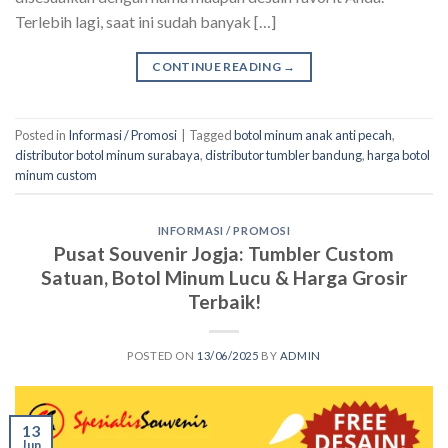
Terlebih lagi, saat ini sudah banyak […]
CONTINUE READING
→
Posted in
Informasi / Promosi
|
Tagged
botol minum anak anti pecah
,
distributor botol minum surabaya
,
distributor tumbler bandung
,
harga botol
minum custom
INFORMASI / PROMOSI
Pusat Souvenir Jogja: Tumbler Custom
Satuan, Botol Minum Lucu & Harga Grosir
Terbaik!
POSTED ON
13/06/2025
BY
ADMIN
13
Jun