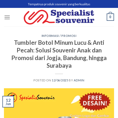
Skip
Tempatnya produk souvenir yang berkualitas
to
content
0
INFORMASI / PROMOSI
Tumbler Botol Minum Lucu & Anti
Pecah: Solusi Souvenir Anak dan
Promosi dari Jogja, Bandung, hingga
Surabaya
POSTED ON
12/06/2025
BY
ADMIN
12
Jun