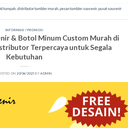
nti tumpah
,
distributor tumbler murah
,
pesan tumbler souvenir
,
pusat souvenir
INFORMASI / PROMOSI
nir & Botol Minum Custom Murah di
Distributor Terpercaya untuk Segala
Kebutuhan
OSTED ON
20/06/2025
BY
ADMIN