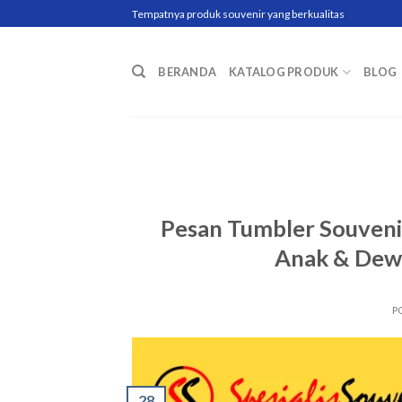
Skip
Tempatnya produk souvenir yang berkualitas
to
content
BERANDA
KATALOG PRODUK
BLOG
Pesan Tumbler Souveni
Anak & Dewa
P
28