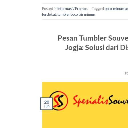
Posted in
Informasi / Promosi
|
Tagged
botol minum a
terdekat
,
tumbler botol air minum
Pesan Tumbler Souve
Jogja: Solusi dari 
P
20
Jun