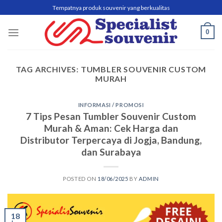
Skip
Tempatnya produk souvenir yang berkualitas
to
content
0
TAG ARCHIVES:
TUMBLER SOUVENIR CUSTOM
MURAH
INFORMASI / PROMOSI
7 Tips Pesan Tumbler Souvenir Custom
Murah & Aman: Cek Harga dan
Distributor Terpercaya di Jogja, Bandung,
dan Surabaya
POSTED ON
18/06/2025
BY
ADMIN
18