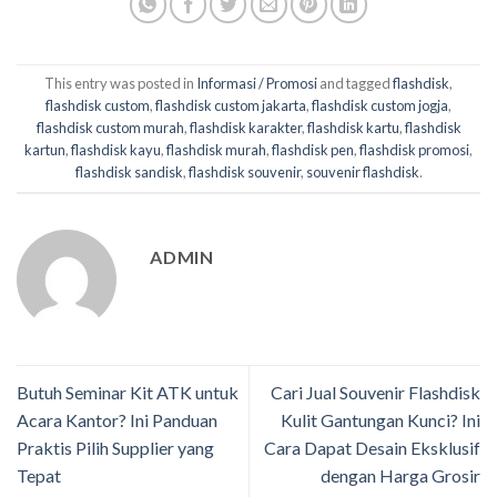
This entry was posted in
Informasi / Promosi
and tagged
flashdisk
,
flashdisk custom
,
flashdisk custom jakarta
,
flashdisk custom jogja
,
flashdisk custom murah
,
flashdisk karakter
,
flashdisk kartu
,
flashdisk
kartun
,
flashdisk kayu
,
flashdisk murah
,
flashdisk pen
,
flashdisk promosi
,
flashdisk sandisk
,
flashdisk souvenir
,
souvenir flashdisk
.
ADMIN
Butuh Seminar Kit ATK untuk
Cari Jual Souvenir Flashdisk
Acara Kantor? Ini Panduan
Kulit Gantungan Kunci? Ini
Praktis Pilih Supplier yang
Cara Dapat Desain Eksklusif
Tepat
dengan Harga Grosir