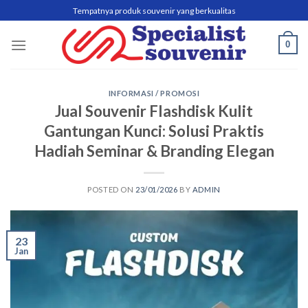
Skip
Tempatnya produk souvenir yang berkualitas
to
content
0
INFORMASI / PROMOSI
Jual Souvenir Flashdisk Kulit
Gantungan Kunci: Solusi Praktis
Hadiah Seminar & Branding Elegan
POSTED ON
23/01/2026
BY
ADMIN
23
Jan