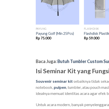
 KIT
PAYUNG
FLASHDISK
 Seminar Kit
Payung Golf (Min 25Pcs)
Flashdisk Plasti
Rp
75.000
Rp
59.000
Original
Current
000
Rp
240.000
price
price
was:
is:
Rp 243.000.
Rp 240.000.
Baca Juga:
Butuh Tumbler Custom Sura
Isi Seminar Kit yang Fung
Souvenir seminar kit
sebaiknya tidak sekad
notebook,
pulpen
, tumbler, atau pouch mas
idealnya memuat identitas acara agar efek b
Untuk acara modern, banyak penyelenggara