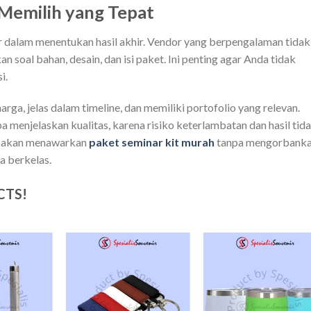
 Memilih yang Tepat
dalam menentukan hasil akhir. Vendor yang berpengalaman tidak
 soal bahan, desain, dan isi paket. Ini penting agar Anda tidak
i.
rga, jelas dalam timeline, dan memiliki portofolio yang relevan.
 menjelaskan kualitas, karena risiko keterlambatan dan hasil tid
ga akan menawarkan
paket seminar kit murah
tanpa mengorbank
a berkelas.
CTS!
Add to
Add to
Add t
wishlist
wishlist
wishli