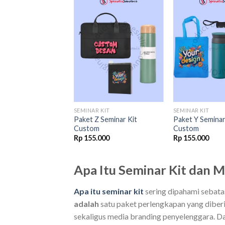
Add to
Add to
wishlist
wishlist
 KIT
SEMINAR KIT
SEMINAR KIT
 Seminar Kit
Paket Z Seminar Kit
Paket Y Seminar
Custom
Custom
Original
Current
000
Rp
170.000
Rp
155.000
Rp
155.000
price
price
was:
is:
Rp 173.000.
Rp 170.000.
Apa Itu Seminar Kit dan 
Apa itu seminar kit
sering dipahami sebatas 
adalah
satu paket perlengkapan yang diberik
sekaligus media branding penyelenggara. Da