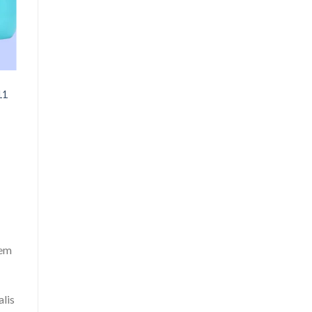
11
tem
lis