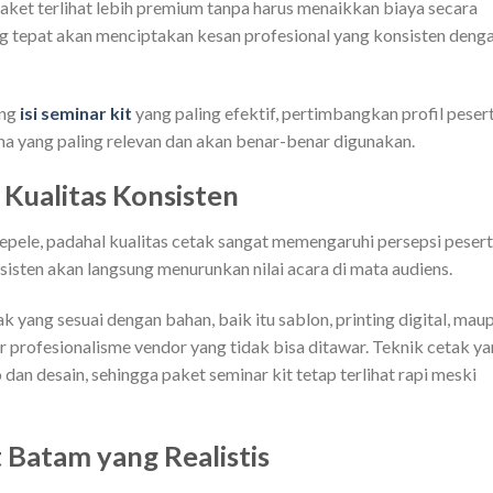
aket terlihat lebih premium tanpa harus menaikkan biaya secara
ang tepat akan menciptakan kesan profesional yang konsisten deng
ang
isi seminar kit
yang paling efektif, pertimbangkan profil peser
a yang paling relevan dan akan benar-benar digunakan.
 Kualitas Konsisten
epele, padahal kualitas cetak sangat memengaruhi persepsi pesert
isten akan langsung menurunkan nilai acara di mata audiens.
ang sesuai dengan bahan, baik itu sablon, printing digital, mau
tor profesionalisme vendor yang tidak bisa ditawar. Teknik cetak y
dan desain, sehingga paket seminar kit tetap terlihat rapi meski
t Batam yang Realistis