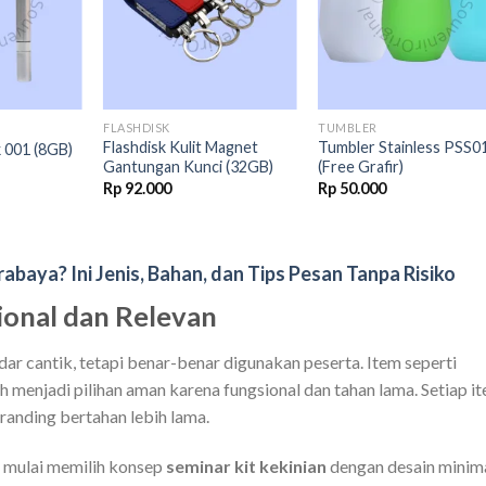
FLASHDISK
TUMBLER
Flashdisk Kulit Magnet
Tumbler Stainless PSS0
k 001 (8GB)
Gantungan Kunci (32GB)
(Free Grafir)
Rp
92.000
Rp
50.000
baya? Ini Jenis, Bahan, dan Tips Pesan Tanpa Risiko
sional dan Relevan
ar cantik, tetapi benar-benar digunakan peserta. Item seperti
ih menjadi pilihan aman karena fungsional dan tahan lama. Setiap i
randing bertahan lebih lama.
 mulai memilih konsep
seminar kit kekinian
dengan desain minima