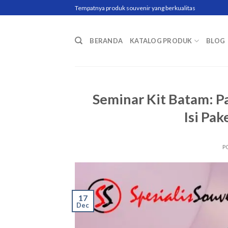
Skip
Tempatnya produk souvenir yang berkualitas
to
content
BERANDA
KATALOG PRODUK
BLOG
Seminar Kit Batam: P
Isi Pak
P
17
Dec