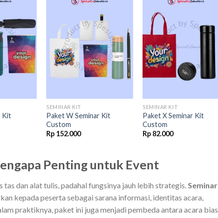
Add to
Add to
Add t
wishlist
wishlist
wishli
SEMINAR KIT
SEMINAR KIT
 Kit
Paket W Seminar Kit
Paket X Seminar Kit
Custom
Custom
Rp
152.000
Rp
82.000
Mengapa Penting untuk Event
tas dan alat tulis, padahal fungsinya jauh lebih strategis.
Seminar 
an kepada peserta sebagai sarana informasi, identitas acara,
lam praktiknya, paket ini juga menjadi pembeda antara acara bia