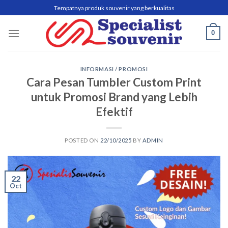
Skip
Tempatnya produk souvenir yang berkualitas
to
content
0
INFORMASI / PROMOSI
Cara Pesan Tumbler Custom Print
untuk Promosi Brand yang Lebih
Efektif
POSTED ON
22/10/2025
BY
ADMIN
22
Oct