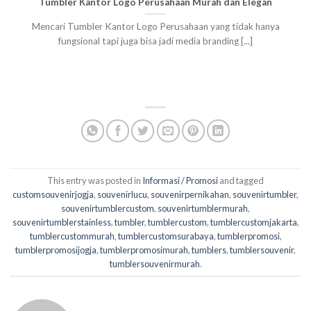
Tumbler Kantor Logo Perusahaan Murah dan Elegan
Mencari Tumbler Kantor Logo Perusahaan yang tidak hanya
fungsional tapi juga bisa jadi media branding [...]
This entry was posted in
Informasi / Promosi
and tagged
customsouvenirjogja
,
souvenirlucu
,
souvenirpernikahan
,
souvenirtumbler
,
souvenirtumblercustom
,
souvenirtumblermurah
,
souvenirtumblerstainless
,
tumbler
,
tumblercustom
,
tumblercustomjakarta
,
tumblercustommurah
,
tumblercustomsurabaya
,
tumblerpromosi
,
tumblerpromosijogja
,
tumblerpromosimurah
,
tumblers
,
tumblersouvenir
,
tumblersouvenirmurah
.