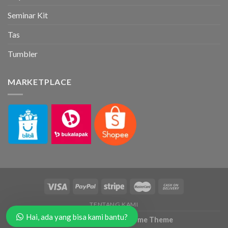
Seminar Kit
Tas
Tumbler
MARKETPLACE
TENTANG KAMI
Hai, ada yang bisa kami bantu?
Copyright 2026 ©
Flatsome Theme