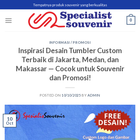
Skip
Tempatnya produk souvenir yang berkualitas
to
content
0
INFORMASI / PROMOSI
Inspirasi Desain Tumbler Custom
Terbaik di Jakarta, Medan, dan
Makassar — Cocok untuk Souvenir
dan Promosi!
POSTED ON
10/10/2025
BY
ADMIN
10
Oct