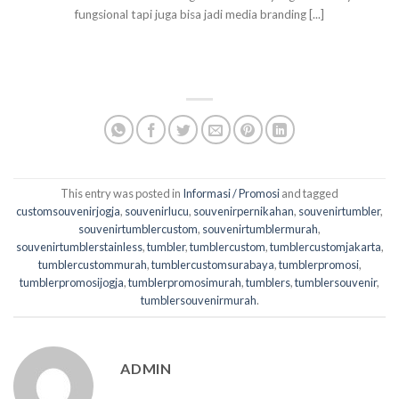
fungsional tapi juga bisa jadi media branding [...]
This entry was posted in
Informasi / Promosi
and tagged
customsouvenirjogja
,
souvenirlucu
,
souvenirpernikahan
,
souvenirtumbler
,
souvenirtumblercustom
,
souvenirtumblermurah
,
souvenirtumblerstainless
,
tumbler
,
tumblercustom
,
tumblercustomjakarta
,
tumblercustommurah
,
tumblercustomsurabaya
,
tumblerpromosi
,
tumblerpromosijogja
,
tumblerpromosimurah
,
tumblers
,
tumblersouvenir
,
tumblersouvenirmurah
.
ADMIN