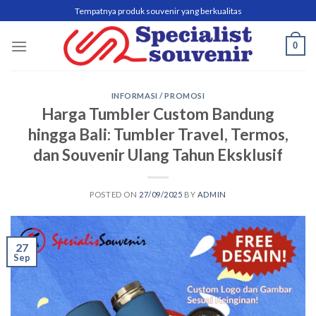
Skip
Tempatnya produk souvenir yang berkualitas
to
content
0
INFORMASI / PROMOSI
Harga Tumbler Custom Bandung
hingga Bali: Tumbler Travel, Termos,
dan Souvenir Ulang Tahun Eksklusif
POSTED ON
27/09/2025
BY
ADMIN
27
Sep