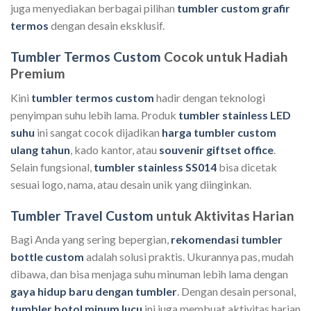
juga menyediakan berbagai pilihan
tumbler custom grafir
termos
dengan desain eksklusif.
Tumbler Termos Custom
Cocok untuk Hadiah
Premium
Kini
tumbler termos custom
hadir dengan teknologi
penyimpan suhu lebih lama. Produk
tumbler stainless LED
suhu
ini sangat cocok dijadikan
harga tumbler custom
ulang tahun
, kado kantor, atau
souvenir giftset office
.
Selain fungsional,
tumbler stainless SS014
bisa dicetak
sesuai logo, nama, atau desain unik yang diinginkan.
Tumbler Travel Custom
untuk Aktivitas Harian
Bagi Anda yang sering bepergian,
rekomendasi tumbler
bottle custom
adalah solusi praktis. Ukurannya pas, mudah
dibawa, dan bisa menjaga suhu minuman lebih lama dengan
gaya hidup baru dengan tumbler
. Dengan desain personal,
tumbler botol minum lucu
ini juga membuat aktivitas harian