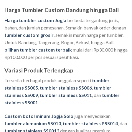
Harga Tumbler Custom Bandung hingga Bali
Harga tumbler custom Jogja
berbeda tergantung jenis,
bahan, dan jumlah pemesanan. Semakin banyak order dengan
tumbler custom grosir
, semakin murah harga per tumbler.
Untuk Bandung, Tangerang, Bogor, Bekasi, hingga Bali,
pilihan tumbler custom terbaik
mulai dari Rp30.000 hingga
Rp100.000 per pcs sesuai spesifikasi.
Variasi Produk Terlengkap
Tersedia berbagai produk unggulan seperti
tumbler
stainless SS005
,
tumbler stainless SS006
,
tumbler
stainless SS009
,
tumbler stainless SS011
, dan
tumbler
stainless SS001
.
Custom botol minum Jogja Solo
juga menyediakan
tumbler alumunium SS010
,
tumbler stainless PSS014
, dan
tumbler stainless SS0013
dengan kualitas premium.