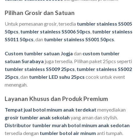
Pilihan Grosir dan Satuan
Untuk pemesanan grosir, tersedia
tumbler stainless SS005
50pcs
,
tumbler stainless SS006 50pcs
,
tumbler stainless
SS011 50pcs
, dan
tumbler stainless SS001 50pcs
.
Custom tumbler satuan Jogja
dan
custom tumbler
satuan Surabaya
juga tersedia. Pilihan paket 25pcs seperti
tumbler stainless SS009 25pcs
,
tumbler stainless SS002
25pcs
, dan
tumbler LED suhu 25pcs
cocok untuk event
menengah.
Layanan Khusus dan Produk Premium
Tempat jual botol minum anak terdekat
menyediakan
grosir tumbler anak sekolah
yang aman dan stylish.
Distributor tumbler murah botol minum anak sedotan
tersedia dengan
tumbler botol air minum
anti tumpah.