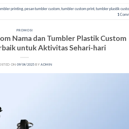
mbler printing
,
pesan tumbler custom
,
tumbler custom print
,
tumbler plastik cust
1
Comm
PROMOSI
om Nama dan Tumbler Plastik Custom
rbaik untuk Aktivitas Sehari-hari
OSTED ON
09/04/2025
BY
ADMIN