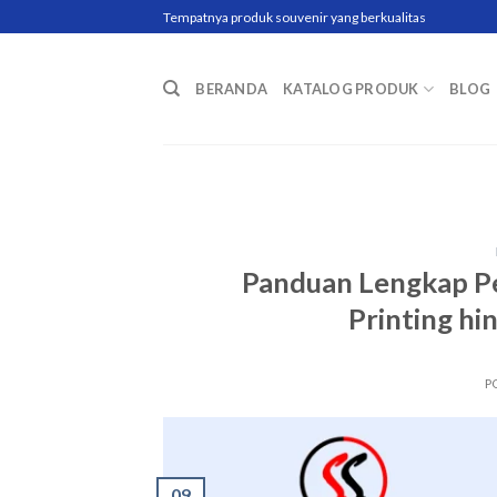
Skip
Tempatnya produk souvenir yang berkualitas
to
content
BERANDA
KATALOG PRODUK
BLOG
Panduan Lengkap P
Printing h
P
09