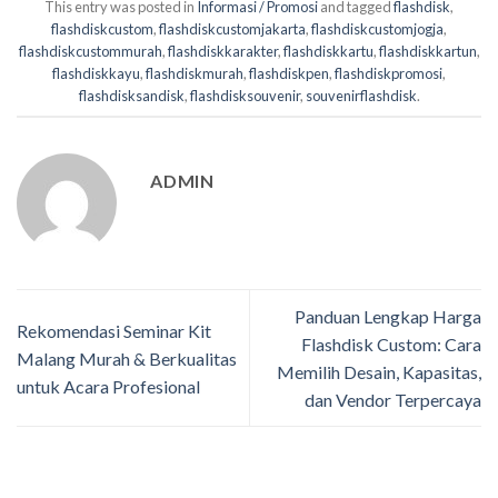
This entry was posted in
Informasi / Promosi
and tagged
flashdisk
,
flashdiskcustom
,
flashdiskcustomjakarta
,
flashdiskcustomjogja
,
flashdiskcustommurah
,
flashdiskkarakter
,
flashdiskkartu
,
flashdiskkartun
,
flashdiskkayu
,
flashdiskmurah
,
flashdiskpen
,
flashdiskpromosi
,
flashdisksandisk
,
flashdisksouvenir
,
souvenirflashdisk
.
ADMIN
Panduan Lengkap Harga
Rekomendasi Seminar Kit
Flashdisk Custom: Cara
Malang Murah & Berkualitas
Memilih Desain, Kapasitas,
untuk Acara Profesional
dan Vendor Terpercaya