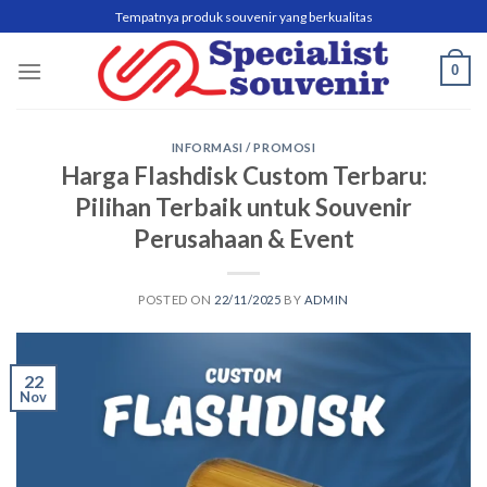
Skip
Tempatnya produk souvenir yang berkualitas
to
content
0
INFORMASI / PROMOSI
Harga Flashdisk Custom Terbaru:
Pilihan Terbaik untuk Souvenir
Perusahaan & Event
POSTED ON
22/11/2025
BY
ADMIN
22
Nov