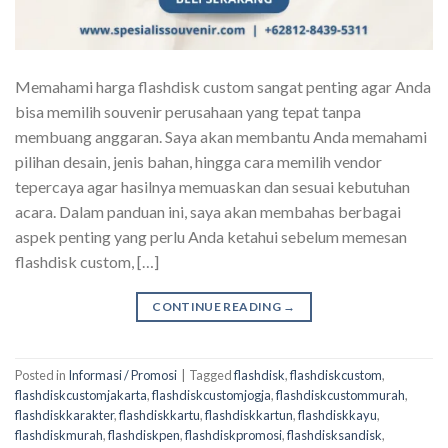
Memahami harga flashdisk custom sangat penting agar Anda
bisa memilih souvenir perusahaan yang tepat tanpa
membuang anggaran. Saya akan membantu Anda memahami
pilihan desain, jenis bahan, hingga cara memilih vendor
tepercaya agar hasilnya memuaskan dan sesuai kebutuhan
acara. Dalam panduan ini, saya akan membahas berbagai
aspek penting yang perlu Anda ketahui sebelum memesan
flashdisk custom, […]
CONTINUE READING
→
Posted in
Informasi / Promosi
|
Tagged
flashdisk
,
flashdiskcustom
,
flashdiskcustomjakarta
,
flashdiskcustomjogja
,
flashdiskcustommurah
,
flashdiskkarakter
,
flashdiskkartu
,
flashdiskkartun
,
flashdiskkayu
,
flashdiskmurah
,
flashdiskpen
,
flashdiskpromosi
,
flashdisksandisk
,