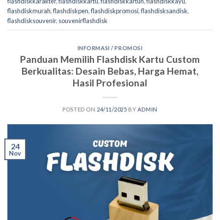
flashdiskkarakter
,
flashdiskkartu
,
flashdiskkartun
,
flashdiskkayu
,
flashdiskmurah
,
flashdiskpen
,
flashdiskpromosi
,
flashdisksandisk
,
flashdisksouvenir
,
souvenirflashdisk
INFORMASI / PROMOSI
Panduan Memilih Flashdisk Kartu Custom
Berkualitas: Desain Bebas, Harga Hemat,
Hasil Profesional
POSTED ON
24/11/2025
BY
ADMIN
24
Nov