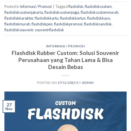
Posted in
Informasi / Promosi
|
Tagged
flashdisk
,
flashdiskcustom
,
flashdiskcustomjakarta
,
flashdiskcustomjogja
,
flashdiskcustommurah
,
flashdiskkarakter
,
flashdiskkartu
,
flashdiskkartun
,
flashdiskkayu
,
flashdiskmurah
,
flashdiskpen
,
flashdiskpromosi
,
flashdisksandisk
,
flashdisksouvenir
,
souvenirflashdisk
INFORMASI / PROMOSI
Flashdisk Rubber Custom: Solusi Souvenir
Perusahaan yang Tahan Lama & Bisa
Desain Bebas
POSTED ON
27/11/2025
BY
ADMIN
27
Nov