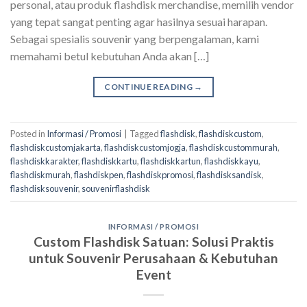
personal, atau produk flashdisk merchandise, memilih vendor
yang tepat sangat penting agar hasilnya sesuai harapan.
Sebagai spesialis souvenir yang berpengalaman, kami
memahami betul kebutuhan Anda akan […]
CONTINUE READING
→
Posted in
Informasi / Promosi
|
Tagged
flashdisk
,
flashdiskcustom
,
flashdiskcustomjakarta
,
flashdiskcustomjogja
,
flashdiskcustommurah
,
flashdiskkarakter
,
flashdiskkartu
,
flashdiskkartun
,
flashdiskkayu
,
flashdiskmurah
,
flashdiskpen
,
flashdiskpromosi
,
flashdisksandisk
,
flashdisksouvenir
,
souvenirflashdisk
INFORMASI / PROMOSI
Custom Flashdisk Satuan: Solusi Praktis
untuk Souvenir Perusahaan & Kebutuhan
Event