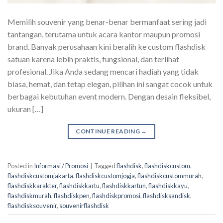
Memilih souvenir yang benar-benar bermanfaat sering jadi
tantangan, terutama untuk acara kantor maupun promosi
brand. Banyak perusahaan kini beralih ke custom flashdisk
satuan karena lebih praktis, fungsional, dan terlihat
profesional. Jika Anda sedang mencari hadiah yang tidak
biasa, hemat, dan tetap elegan, pilihan ini sangat cocok untuk
berbagai kebutuhan event modern. Dengan desain fleksibel,
ukuran […]
CONTINUE READING
→
Posted in
Informasi / Promosi
|
Tagged
flashdisk
,
flashdiskcustom
,
flashdiskcustomjakarta
,
flashdiskcustomjogja
,
flashdiskcustommurah
,
flashdiskkarakter
,
flashdiskkartu
,
flashdiskkartun
,
flashdiskkayu
,
flashdiskmurah
,
flashdiskpen
,
flashdiskpromosi
,
flashdisksandisk
,
flashdisksouvenir
,
souvenirflashdisk