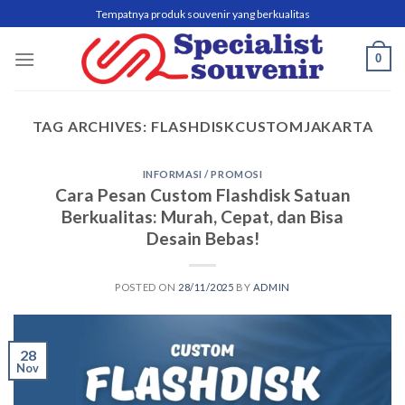
Skip
Tempatnya produk souvenir yang berkualitas
to
content
0
TAG ARCHIVES:
FLASHDISKCUSTOMJAKARTA
INFORMASI / PROMOSI
Cara Pesan Custom Flashdisk Satuan
Berkualitas: Murah, Cepat, dan Bisa
Desain Bebas!
POSTED ON
28/11/2025
BY
ADMIN
28
Nov