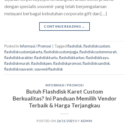
dengan spesialis souvenir yang telah berpengalaman
melayani berbagai kebutuhan corporate gift dan […]
CONTINUE READING
→
Posted in
Informasi / Promosi
|
Tagged
flashdisk
,
flashdiskcustom
,
flashdiskcustomjakarta
,
flashdiskcustomjogja
,
flashdiskcustommurah
,
flashdiskkarakter
,
flashdiskkartu
,
flashdiskkartun
,
flashdiskkayu
,
flashdiskmurah
,
flashdiskpen
,
flashdiskpromosi
,
flashdisksandisk
,
flashdisksouvenir
,
souvenirflashdisk
INFORMASI / PROMOSI
Butuh Flashdisk Karet Custom
Berkualitas? Ini Panduan Memilih Vendor
Terbaik & Harga Terjangkau
POSTED ON
26/11/2025
BY
ADMIN