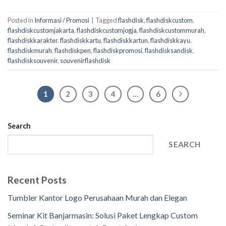
Posted in
Informasi / Promosi
|
Tagged
flashdisk
,
flashdiskcustom
,
flashdiskcustomjakarta
,
flashdiskcustomjogja
,
flashdiskcustommurah
,
flashdiskkarakter
,
flashdiskkartu
,
flashdiskkartun
,
flashdiskkayu
,
flashdiskmurah
,
flashdiskpen
,
flashdiskpromosi
,
flashdisksandisk
,
flashdisksouvenir
,
souvenirflashdisk
1
2
3
4
…
6
Search
SEARCH
Recent Posts
Tumbler Kantor Logo Perusahaan Murah dan Elegan
Seminar Kit Banjarmasin: Solusi Paket Lengkap Custom