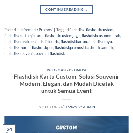
CONTINUE READING
→
Posted in
Informasi / Promosi
|
Tagged
flashdisk
,
flashdiskcustom
,
flashdiskcustomjakarta
,
flashdiskcustomjogja
,
flashdiskcustommurah
,
flashdiskkarakter
,
flashdiskkartu
,
flashdiskkartun
,
flashdiskkayu
,
flashdiskmurah
,
flashdiskpen
,
flashdiskpromosi
,
flashdisksandisk
,
flashdisksouvenir
,
souvenirflashdisk
INFORMASI / PROMOSI
Flashdisk Kartu Custom: Solusi Souvenir
Modern, Elegan, dan Mudah Dicetak
untuk Semua Event
POSTED ON
24/11/2025
BY
ADMIN
24