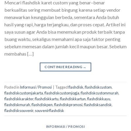
Mencari flashdisk karet custom yang benar–benar
berkualitas sering membuat bingung karena setiap vendor
menawarkan keunggulan berbeda, sementara Anda butuh
hasil yang rapi, harga terjangkau, dan proses cepat. Artikel ini
saya susun agar Anda bisa menemukan produk terbaik tanpa
buang waktu, sekaligus memahami apa saja faktor penting
sebelum memesan dalam jumlah kecil maupun besar. Sebelum
membahas […]
CONTINUE READING
→
Posted in
Informasi / Promosi
|
Tagged
flashdisk
,
flashdiskcustom
,
flashdiskcustomjakarta
,
flashdiskcustomjogja
,
flashdiskcustommurah
,
flashdiskkarakter
,
flashdiskkartu
,
flashdiskkartun
,
flashdiskkayu
,
flashdiskmurah
,
flashdiskpen
,
flashdiskpromosi
,
flashdisksandisk
,
flashdisksouvenir
,
souvenirflashdisk
INFORMASI / PROMOSI