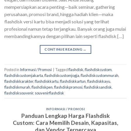
mempersiapkan acara penting—baik seminar, gathering
perusahaan, promosi brand, hingga hadiah klien—maka
flashdisk versi kartu bisa menjadi solusi yang terlihat
profesional namun tetap terjangkau. Banyak orang juga mulai
membandingkannya dengan pilihan lain seperti flashdisk […]
CONTINUE READING
→
Posted in
Informasi / Promosi
|
Tagged
flashdisk
,
flashdiskcustom
,
flashdiskcustomjakarta
,
flashdiskcustomjogja
,
flashdiskcustommurah
,
flashdiskkarakter
,
flashdiskkartu
,
flashdiskkartun
,
flashdiskkayu
,
flashdiskmurah
,
flashdiskpen
,
flashdiskpromosi
,
flashdisksandisk
,
flashdisksouvenir
,
souvenirflashdisk
INFORMASI / PROMOSI
Panduan Lengkap Harga Flashdisk
Custom: Cara Memilih Desain, Kapasitas,
dan Vendor Terpercaya