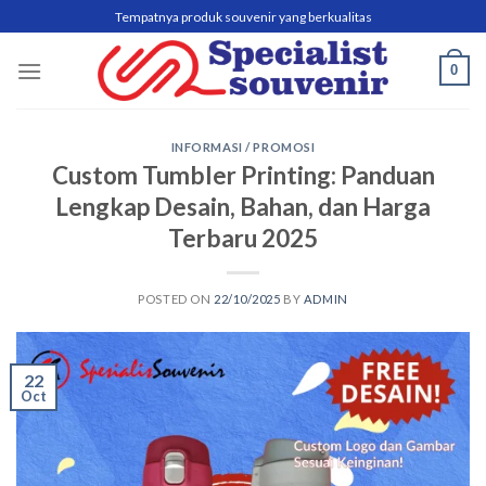
Skip
Tempatnya produk souvenir yang berkualitas
to
content
0
INFORMASI / PROMOSI
Custom Tumbler Printing: Panduan
Lengkap Desain, Bahan, dan Harga
Terbaru 2025
POSTED ON
22/10/2025
BY
ADMIN
22
Oct