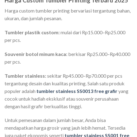
Harga Custom Tumbler Printing Terbaru 2025
Harga custom tumbler printing bervariasi tergantung bahan,
ukuran, dan jumlah pesanan.
Tumbler plastik custom:
mulai dari Rp15.000–Rp25.000
per pcs.
Souvenir botol minum kaca:
berkisar Rp25.000–Rp40.000
per pcs.
Tumbler stainless:
sekitar Rp45.000–Rp70.000 per pcs
tergantung desain dan kualitas printing. Salah satu produk
populer adalah
tumbler stainless SS0013 free grafir
yang
cocok untuk hadiah eksklusif atau souvenir perusahaan
dengan hasil grafir berkualitas tinggi.
Untuk pemesanan dalam jumlah besar, Anda bisa
mendapatkan harga grosir yang jauh lebih hemat. Tersedia
juga paket ekonomis seperti
tumbler stainless SS001 free