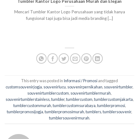
Tumbler Kantor Logo Perusahaan Murah dan Elegan
Mencari Tumbler Kantor Logo Perusahaan yang tidak hanya
fungsional tapi juga bisa jadi media branding [...]
This entry was posted in
Informasi / Promosi
and tagged
customsouvenirjogja
,
souvenirlucu
,
souvenirpernikahan
,
souvenirtumbler
,
souvenirtumblercustom
,
souvenirtumblermurah
,
souvenirtumblerstainless
,
tumbler
,
tumblercustom
,
tumblercustomjakarta
,
tumblercustommurah
,
tumblercustomsurabaya
,
tumblerpromosi
,
tumblerpromosijogja
,
tumblerpromosimurah
,
tumblers
,
tumblersouvenir
,
tumblersouvenirmurah
.