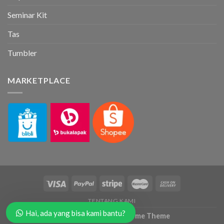
Seminar Kit
Tas
Tumbler
MARKETPLACE
TENTANG KAMI
Hai, ada yang bisa kami bantu?
Copyright 2026 ©
Flatsome Theme