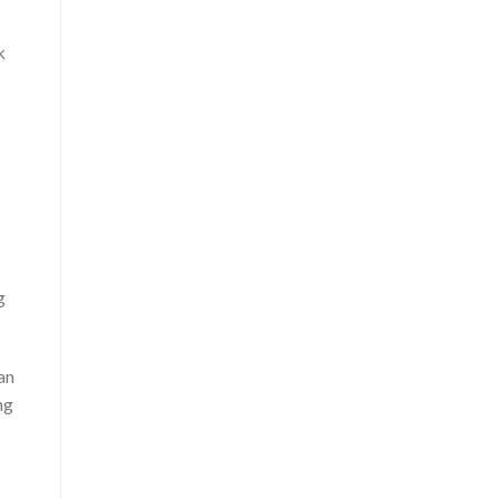
k
g
an
ng