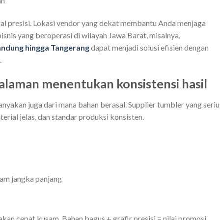
an
soal presisi. Lokasi vendor yang dekat membantu Anda menjaga
bisnis yang beroperasi di wilayah Jawa Barat, misalnya,
andung hingga Tangerang
dapat menjadi solusi efisien dengan
.
alaman menentukan konsistensi hasil
nyakan juga dari mana bahan berasal. Supplier tumbler yang seriu
terial jelas, dan standar produksi konsisten.
am jangka panjang
akan cepat kusam. Bahan bagus + grafir presisi = nilai promosi