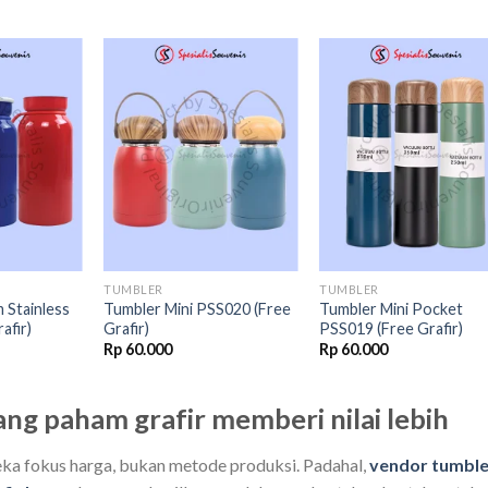
Add to
Add to
Add t
wishlist
wishlist
wishli
TUMBLER
TUMBLER
 Stainless
Tumbler Mini PSS020 (Free
Tumbler Mini Pocket
afir)
Grafir)
PSS019 (Free Grafir)
Rp
60.000
Rp
60.000
ng paham grafir memberi nilai lebih
eka fokus harga, bukan metode produksi. Padahal,
vendor tumble