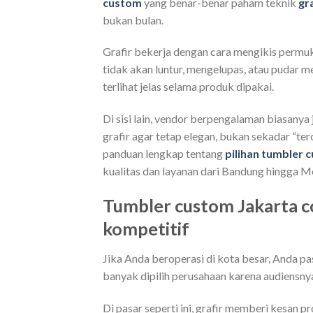
custom
yang benar-benar paham teknik
gra
bukan bulan.
Grafir bekerja dengan cara mengikis permuk
tidak akan luntur, mengelupas, atau pudar me
terlihat jelas selama produk dipakai.
Di sisi lain, vendor berpengalaman biasany
grafir agar tetap elegan, bukan sekadar “ter
panduan lengkap tentang
pilihan tumbler 
kualitas dan layanan dari Bandung hingga M
Tumbler custom Jakarta c
kompetitif
Jika Anda beroperasi di kota besar, Anda pas
banyak dipilih perusahaan karena audiensnya
Di pasar seperti ini, grafir memberi kesan p