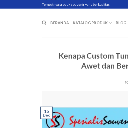
Skip
Tempatnya produk souvenir yang berkualitas
to
content
BERANDA
KATALOG PRODUK
BLOG
Kenapa Custom Tumb
Awet dan Ber
P
15
Dec