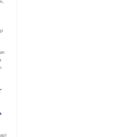
n,
ap
lan
a
n
r
a
tapi