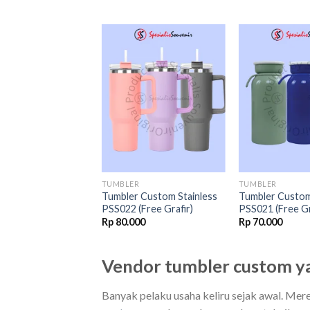
Add to
Add to
wishlist
wishlist
R
TUMBLER
TUMBLER
 Stainless PSS015
Tumbler Custom Stainless
Tumbler Custom
afir)
PSS022 (Free Grafir)
PSS021 (Free Gr
00
Rp
80.000
Rp
70.000
Vendor tumbler custom ya
Banyak pelaku usaha keliru sejak awal. Mer