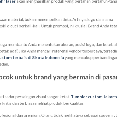
fir laser
akan menghasilkan produk yang bertahan bertahun-tahu
aan material, bukan menempelkan tinta. Artinya, logo dan nama
ski dicuci berkali-kali. Untuk promosi, ini krusial. Brand Anda tet
a juga membantu Anda menentukan ukuran, posisi logo, dan keteba
cetak ada”. Jika Anda mencari referensi vendor terpercaya, tersedi
custom terbaik di 8 kota Indonesia
yang mencakup perbandinga
edan.
ocok untuk brand yang bermain di pasa
ti sadar persaingan visual sangat ketat.
Tumbler custom Jakart
 kritis dan terbiasa melihat produk berkualitas.
rofesional dan premium. Orang tidak melihatnya sebagai souvenir, 