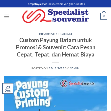
Skip
Tempatnya produk souvenir yang berkualitas
to
content
0
INFORMASI / PROMOSI
Custom Payung Batam untuk
Promosi & Souvenir: Cara Pesan
Cepat, Tepat, dan Hemat Biaya
POSTED ON
23/12/2025
BY
ADMIN
23
Dec