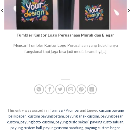
Tumbler Kantor Logo Perusahaan Murah dan Elegan
Mencari Tumbler Kantor Logo Perusahaan yang tidak hanya
fungsional tapi juga bisa jadi media branding [...]
This entry was posted in
Informasi / Promosi
and tagged
custom payung
balikpapan
,
custom payung batam
,
payung anak custom
,
payung besar
custom
,
payung botol custom
,
payung custo bekasi
,
payung custo satuan
,
payung custom bali
,
payung custom bandung
,
payung custom bogor
,