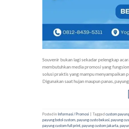
Souvenir bukan lagi sekadar pelengkap acar
membutuhkan media promosi yang fungsional
solusi praktis yang mampu menyampaikan pe
Digunakan saat hujan maupun panas, payung d
Posted in
Informasi / Promosi
|
Tagged
custom payung
payung botol custom
,
payung custo bekasi
,
payung cus
payung custom full print
,
payung custom jakarta
,
payun