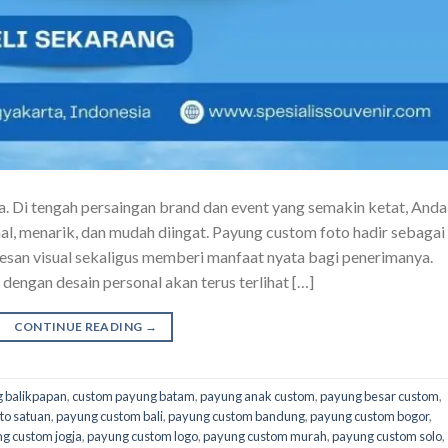
a. Di tengah persaingan brand dan event yang semakin ketat, Anda
, menarik, dan mudah diingat. Payung custom foto hadir sebagai
san visual sekaligus memberi manfaat nyata bagi penerimanya.
engan desain personal akan terus terlihat […]
CONTINUE READING
→
 balikpapan
,
custom payung batam
,
payung anak custom
,
payung besar custom
,
to satuan
,
payung custom bali
,
payung custom bandung
,
payung custom bogor
,
g custom jogja
,
payung custom logo
,
payung custom murah
,
payung custom solo
,