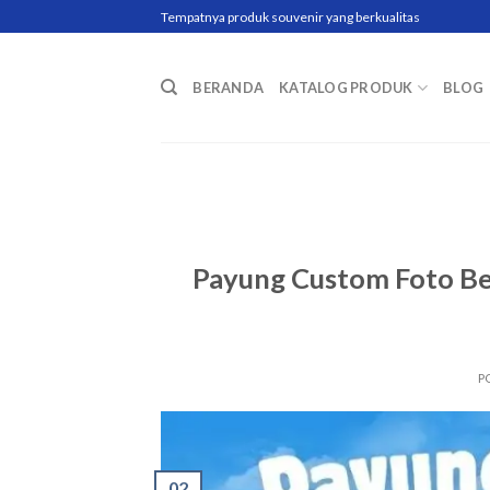
Skip
Tempatnya produk souvenir yang berkualitas
to
content
BERANDA
KATALOG PRODUK
BLOG
Payung Custom Foto Berk
P
02