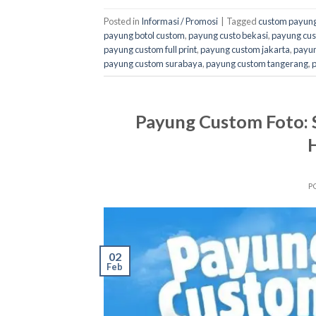
Posted in
Informasi / Promosi
|
Tagged
custom payung
payung botol custom
,
payung custo bekasi
,
payung cus
payung custom full print
,
payung custom jakarta
,
payun
payung custom surabaya
,
payung custom tangerang
,
Payung Custom Foto: S
P
02
Feb