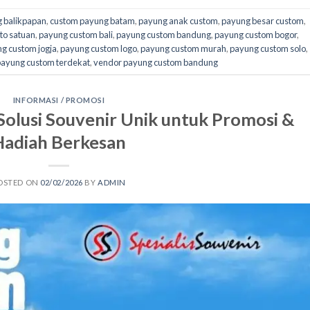
 balikpapan
,
custom payung batam
,
payung anak custom
,
payung besar custom
,
to satuan
,
payung custom bali
,
payung custom bandung
,
payung custom bogor
,
g custom jogja
,
payung custom logo
,
payung custom murah
,
payung custom solo
,
payung custom terdekat
,
vendor payung custom bandung
INFORMASI / PROMOSI
olusi Souvenir Unik untuk Promosi &
Hadiah Berkesan
OSTED ON
02/02/2026
BY
ADMIN