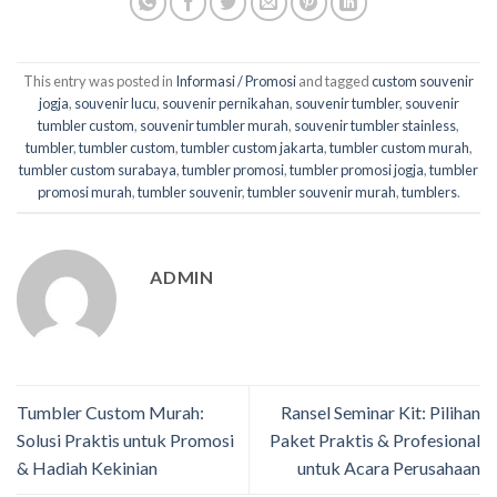
This entry was posted in
Informasi / Promosi
and tagged
custom souvenir
jogja
,
souvenir lucu
,
souvenir pernikahan
,
souvenir tumbler
,
souvenir
tumbler custom
,
souvenir tumbler murah
,
souvenir tumbler stainless
,
tumbler
,
tumbler custom
,
tumbler custom jakarta
,
tumbler custom murah
,
tumbler custom surabaya
,
tumbler promosi
,
tumbler promosi jogja
,
tumbler
promosi murah
,
tumbler souvenir
,
tumbler souvenir murah
,
tumblers
.
ADMIN
Tumbler Custom Murah:
Ransel Seminar Kit: Pilihan
Solusi Praktis untuk Promosi
Paket Praktis & Profesional
& Hadiah Kekinian
untuk Acara Perusahaan