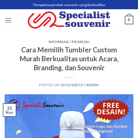
Skip
Tempatnya produk souvenir yang berkualitas
to
content
0
INFORMASI / PROMOSI
Cara Memilih Tumbler Custom
Murah Berkualitas untuk Acara,
Branding, dan Souvenir
POSTED ON
21/11/2025
BY
ADMIN
21
Nov