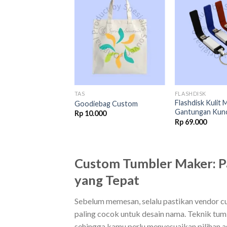
Add to
Add to
wishlist
wishlist
 KIT
TAS
FLASHDISK
 Seminar Kit
Flashdisk Kulit
Goodiebag Custom
Gantungan Kunc
Rp
10.000
Original
Current
00
Rp
77.000
Rp
69.000
price
price
was:
is:
Rp 80.000.
Rp 77.000.
Custom Tumbler Maker: P
yang Tepat
Sebelum memesan, selalu pastikan vendor 
paling cocok untuk desain nama. Teknik tumbl
sehingga kamu perlu menyesuaikan pilihan ag