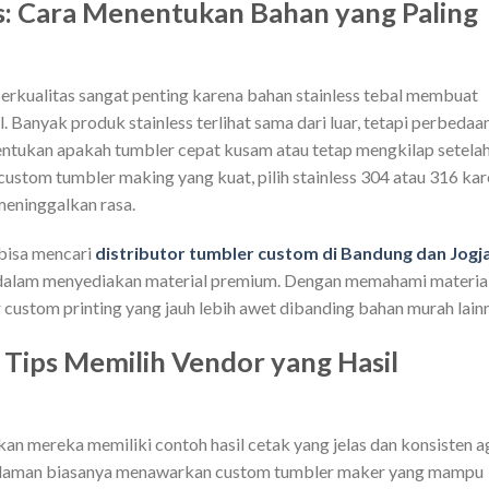
ss: Cara Menentukan Bahan yang Paling
erkualitas sangat penting karena bahan stainless tebal membuat
. Banyak produk stainless terlihat sama dari luar, tetapi perbedaa
entukan apakah tumbler cepat kusam atau tetap mengkilap setela
custom tumbler making yang kuat, pilih stainless 304 atau 316 ka
meninggalkan rasa.
bisa mencari
distributor tumbler custom di Bandung dan Jogj
dalam menyediakan material premium. Dengan memahami materia
custom printing yang jauh lebih awet dibanding bahan murah lain
 Tips Memilih Vendor yang Hasil
kan mereka memiliki contoh hasil cetak yang jelas dan konsisten a
galaman biasanya menawarkan custom tumbler maker yang mampu