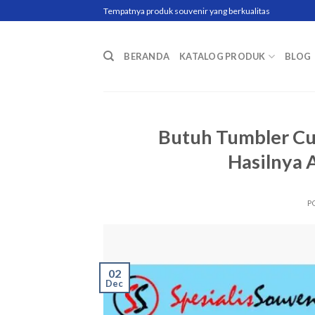
Skip
Tempatnya produk souvenir yang berkualitas
to
content
BERANDA
KATALOG PRODUK
BLOG
Butuh Tumbler Cus
Hasilnya 
P
02
Dec