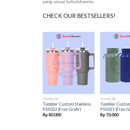
yang sesuai kebutuhanmu.
CHECK OUR BESTSELLERS!
Add to
Add to
wishlist
wishlist
R
TUMBLER
TUMBLER
 Stainless PSS015
Tumbler Custom Stainless
Tumbler Custom
afir)
PSS022 (Free Grafir)
PSS021 (Free Gr
00
Rp
80.000
Rp
70.000