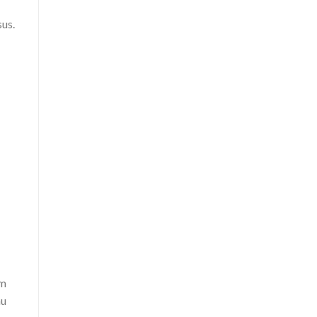
us.
n
om
mu