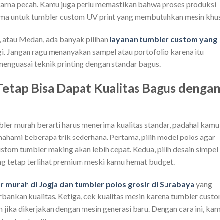
arna pecah. Kamu juga perlu memastikan bahwa proses produksi
ama untuk tumbler custom UV print yang membutuhkan mesin khus
, atau Medan, ada banyak pilihan
layanan tumbler custom yang
gi. Jangan ragu menanyakan sampel atau portofolio karena itu
nguasai teknik printing dengan standar bagus.
Tetap Bisa Dapat Kualitas Bagus denga
ler murah berarti harus menerima kualitas standar, padahal kamu
ahami beberapa trik sederhana. Pertama, pilih model polos agar
stom tumbler making akan lebih cepat. Kedua, pilih desain simpel
ng tetap terlihat premium meski kamu hemat budget.
r murah di Jogja dan tumbler polos grosir di Surabaya
yang
ankan kualitas. Ketiga, cek kualitas mesin karena tumbler cust
 jika dikerjakan dengan mesin generasi baru. Dengan cara ini, ka