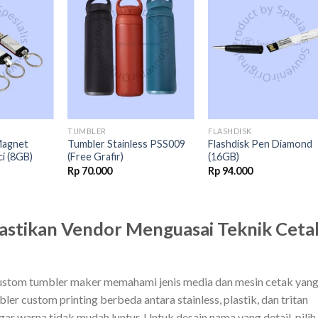
Add to
Add to
Add t
wishlist
wishlist
wishli
TUMBLER
FLASHDISK
 Magnet
Tumbler Stainless PSS009
Flashdisk Pen Diamond
i (8GB)
(Free Grafir)
(16GB)
Rp
70.000
Rp
94.000
astikan Vendor Menguasai Teknik Ceta
custom tumbler maker memahami jenis media dan mesin cetak yan
er custom printing berbeda antara stainless, plastik, dan tritan
ar warna tidak mudah luntur. Untuk desain nama yang detail, pilih