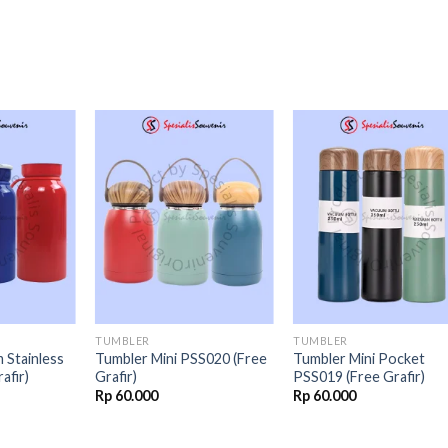
Add to
Add to
Add t
wishlist
wishlist
wishli
TUMBLER
TUMBLER
 Stainless
Tumbler Mini PSS020 (Free
Tumbler Mini Pocket
afir)
Grafir)
PSS019 (Free Grafir)
Rp
60.000
Rp
60.000