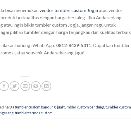
nda bisa menemukan
vendor tumbler custom Jogja
atau vendor
roduk berkualitas dengan harga bersaing. Jika Anda sedang
 atau ingin bikin tumbler custom Jogja, jangan ragu untuk
i pilihan tumbler dengan harga terjangkau dan kualitas terbaik
, silakan hubungi WhatsApp:
0812-8439-5311
. Dapatkan tumbler
promosi, atau souvenir Anda sekarang juga!
ged
harga tumbler custom bandung
,
jual tumbler custom bandung
,
tumbler custom
angerang
,
tumbler termos custom
.