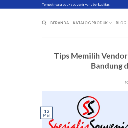
Skip
Tempatnya produk souvenir yang berkualitas
to
content
BERANDA
KATALOG PRODUK
BLOG
Tips Memilih Vendor
Bandung d
P
12
Mar