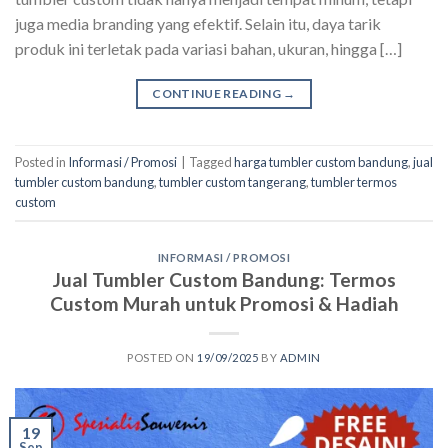
juga media branding yang efektif. Selain itu, daya tarik
produk ini terletak pada variasi bahan, ukuran, hingga […]
CONTINUE READING
→
Posted in
Informasi / Promosi
|
Tagged
harga tumbler custom bandung
,
jual
tumbler custom bandung
,
tumbler custom tangerang
,
tumbler termos
custom
INFORMASI / PROMOSI
Jual Tumbler Custom Bandung: Termos
Custom Murah untuk Promosi & Hadiah
POSTED ON
19/09/2025
BY
ADMIN
19
Sep