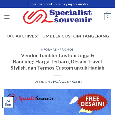
Skip
Tempatnya produk souvenir yang berkualitas
to
content
0
TAG ARCHIVES:
TUMBLER CUSTOM TANGERANG
INFORMASI / PROMOSI
Vendor Tumbler Custom Jogja &
Bandung: Harga Terbaru, Desain Travel
Stylish, dan Termos Custom untuk Hadiah
POSTED ON
24/09/2025
BY
ADMIN
24
Sep