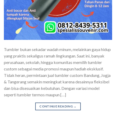
Tumbler bukan sekadar wadah minum, melainkan gaya hidup
yang praktis sekaligus ramah lingkungan. Saat ini, banyak
perusahaan, sekolah, hingga komunitas memilih tumbler
custom sebagai media promosi maupun hadiah eksklusif.
Tidak heran, permintaan jual tumbler custom Bandung, Jogja
& Tangerang semakin meningkat karena desainnya fleksibel
dan bisa disesuaikan kebutuhan. Dengan variasi model
seperti tumbler termos maupun […]
CONTINUE READING
→