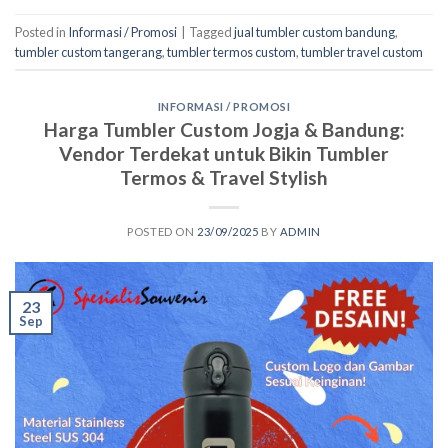
Posted in
Informasi / Promosi
|
Tagged
jual tumbler custom bandung
,
tumbler custom tangerang
,
tumbler termos custom
,
tumbler travel custom
INFORMASI / PROMOSI
Harga Tumbler Custom Jogja & Bandung:
Vendor Terdekat untuk Bikin Tumbler
Termos & Travel Stylish
POSTED ON
23/09/2025
BY
ADMIN
23
Sep