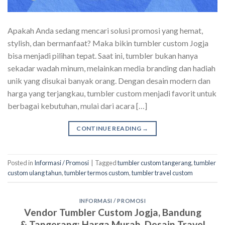
Apakah Anda sedang mencari solusi promosi yang hemat,
stylish, dan bermanfaat? Maka bikin tumbler custom Jogja
bisa menjadi pilihan tepat. Saat ini, tumbler bukan hanya
sekadar wadah minum, melainkan media branding dan hadiah
unik yang disukai banyak orang. Dengan desain modern dan
harga yang terjangkau, tumbler custom menjadi favorit untuk
berbagai kebutuhan, mulai dari acara […]
CONTINUE READING
→
Posted in
Informasi / Promosi
|
Tagged
tumbler custom tangerang
,
tumbler
custom ulang tahun
,
tumbler termos custom
,
tumbler travel custom
INFORMASI / PROMOSI
Vendor Tumbler Custom Jogja, Bandung
& Tangerang: Harga Murah, Desain Travel