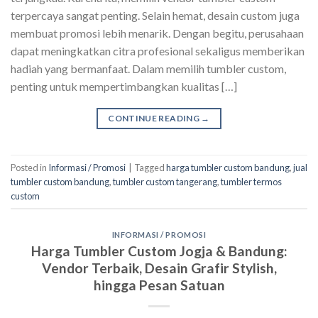
terpercaya sangat penting. Selain hemat, desain custom juga
membuat promosi lebih menarik. Dengan begitu, perusahaan
dapat meningkatkan citra profesional sekaligus memberikan
hadiah yang bermanfaat. Dalam memilih tumbler custom,
penting untuk mempertimbangkan kualitas […]
CONTINUE READING
→
Posted in
Informasi / Promosi
|
Tagged
harga tumbler custom bandung
,
jual
tumbler custom bandung
,
tumbler custom tangerang
,
tumbler termos
custom
INFORMASI / PROMOSI
Harga Tumbler Custom Jogja & Bandung:
Vendor Terbaik, Desain Grafir Stylish,
hingga Pesan Satuan