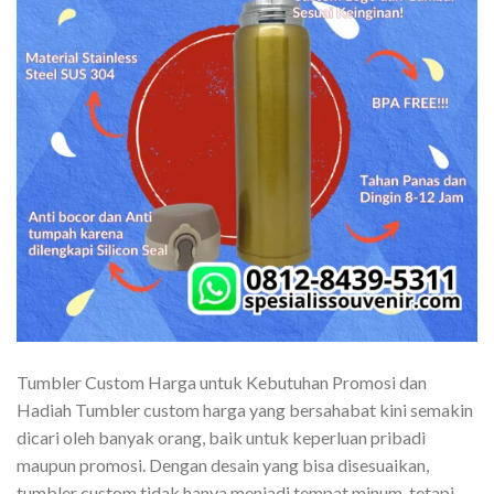
Tumbler Custom Harga untuk Kebutuhan Promosi dan
Hadiah Tumbler custom harga yang bersahabat kini semakin
dicari oleh banyak orang, baik untuk keperluan pribadi
maupun promosi. Dengan desain yang bisa disesuaikan,
tumbler custom tidak hanya menjadi tempat minum, tetapi