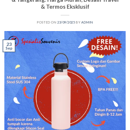
& Termos Eksklusif
POSTED ON
23/09/2025
BY
ADMIN
23
Sep