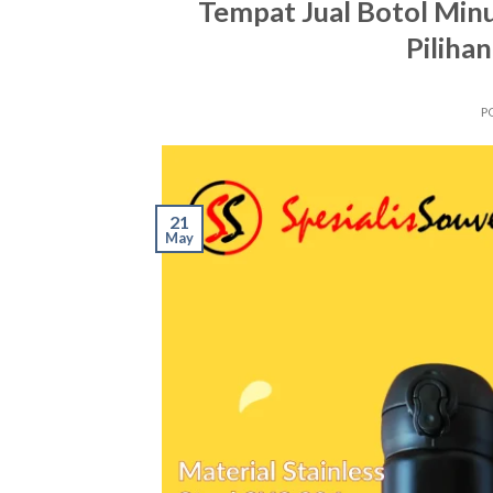
Tempat Jual Botol Min
Piliha
P
21
May