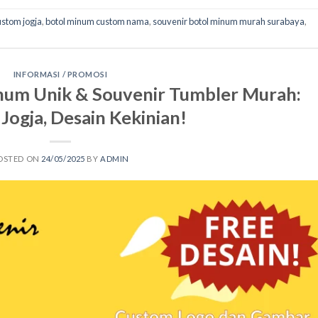
ustom jogja
,
botol minum custom nama
,
souvenir botol minum murah surabaya
,
INFORMASI / PROMOSI
num Unik & Souvenir Tumbler Murah:
Jogja, Desain Kekinian!
OSTED ON
24/05/2025
BY
ADMIN