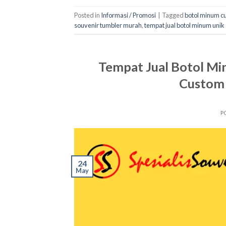
Posted in
Informasi / Promosi
|
Tagged
botol minum c
souvenir tumbler murah
,
tempat jual botol minum unik
Tempat Jual Botol Mi
Custom 
P
24
May