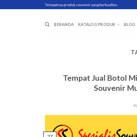
Skip
Tempatnya produk souvenir yang berkualitas
to
content
BERANDA
KATALOG PRODUK
BLOG
T
Tempat Jual Botol 
Souvenir Mu
P
27