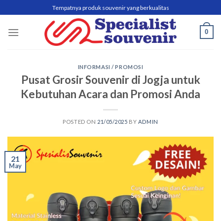
Skip
Tempatnya produk souvenir yang berkualitas
to
content
0
INFORMASI / PROMOSI
Pusat Grosir Souvenir di Jogja untuk
Kebutuhan Acara dan Promosi Anda
POSTED ON
21/05/2025
BY
ADMIN
21
May