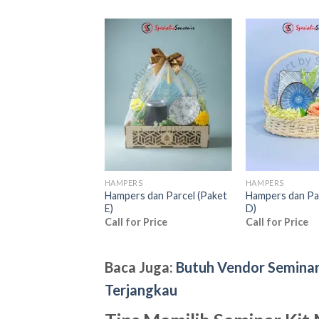
Add to
Add to
wishlist
wishlist
NDISE
HAMPERS
HAMPERS
an Kunci Akrilik
Hampers dan Parcel (Paket
Hampers dan Pa
 Custom
E)
D)
00
Call for Price
Call for Price
Baca Juga:
Butuh Vendor Seminar 
Terjangkau