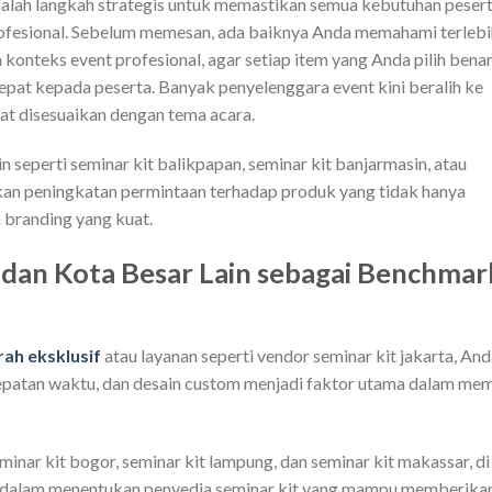
alah langkah strategis untuk memastikan semua kebutuhan peser
profesional. Sebelum memesan, ada baiknya Anda memahami terlebi
konteks event profesional, agar setiap item yang Anda pilih bena
pat kepada peserta. Banyak penyelenggara event kini beralih ke
pat disesuaikan dengan tema acara.
n seperti seminar kit balikpapan, seminar kit banjarmasin, atau
kan peningkatan permintaan terhadap produk yang tidak hanya
n branding yang kuat.
a dan Kota Besar Lain sebagai Benchmar
rah eksklusif
atau layanan seperti vendor seminar kit jakarta, An
patan waktu, dan desain custom menjadi faktor utama dalam mem
eminar kit bogor, seminar kit lampung, dan seminar kit makassar, di
f dalam menentukan penyedia seminar kit yang mampu memberika