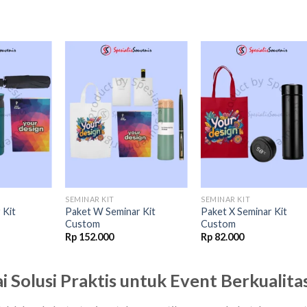
Add to
Add to
Add t
wishlist
wishlist
wishli
SEMINAR KIT
SEMINAR KIT
 Kit
Paket W Seminar Kit
Paket X Seminar Kit
Custom
Custom
Rp
152.000
Rp
82.000
 Solusi Praktis untuk Event Berkualita