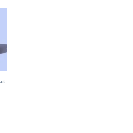
o
st
ket