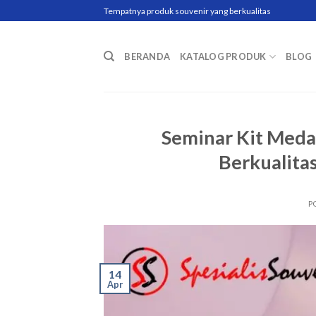
Skip
Tempatnya produk souvenir yang berkualitas
to
content
BERANDA
KATALOG PRODUK
BLOG
Seminar Kit Meda
Berkualita
P
14
Apr