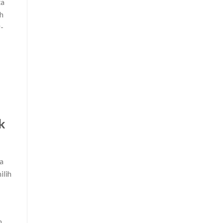
ta
h
r-
k
da
ilih
n