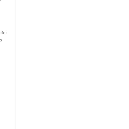
kini
s