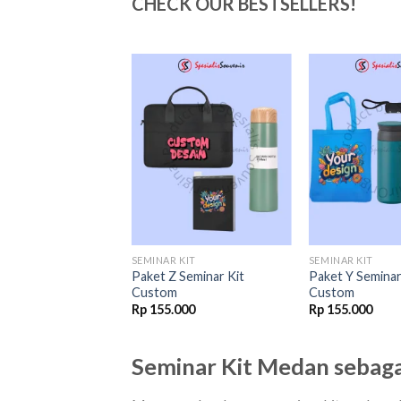
CHECK OUR BESTSELLERS!
Add to
Add to
wishlist
wishlist
 KIT
SEMINAR KIT
SEMINAR KIT
 Seminar Kit
Paket Z Seminar Kit
Paket Y Seminar
Custom
Custom
Original
Current
000
Rp
170.000
Rp
155.000
Rp
155.000
price
price
was:
is:
Rp 173.000.
Rp 170.000.
Seminar Kit Medan sebagai