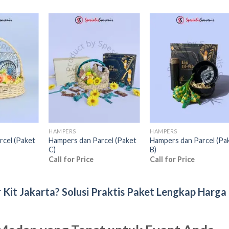
Add to
Add to
Add t
wishlist
wishlist
wishli
HAMPERS
HAMPERS
rcel (Paket
Hampers dan Parcel (Paket
Hampers dan Parcel (Pa
C)
B)
Call for Price
Call for Price
Kit Jakarta? Solusi Praktis Paket Lengkap Harga