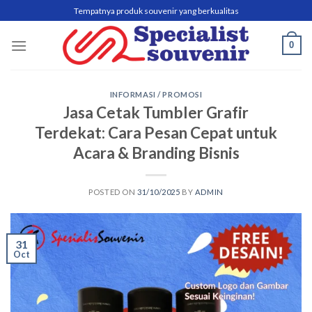
Skip
Tempatnya produk souvenir yang berkualitas
to
content
0
INFORMASI / PROMOSI
Jasa Cetak Tumbler Grafir
Terdekat: Cara Pesan Cepat untuk
Acara & Branding Bisnis
POSTED ON
31/10/2025
BY
ADMIN
31
Oct