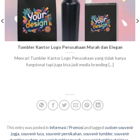
Tumbler Kantor Logo Perusahaan Murah dan Elegan
Mencari Tumbler Kantor Logo Perusahaan yang tidak hanya
fungsional tapi juga bisa jadi media branding [...]
This entry was posted in
Informasi / Promosi
and tagged
custom souvenir
jogja
,
souvenir lucu
,
souvenir pernikahan
,
souvenir tumbler
,
souvenir
tumbler custom
,
souvenir tumbler murah
,
souvenir tumbler stainless
,