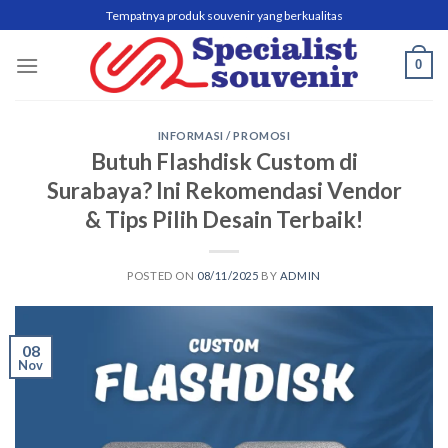
Skip
Tempatnya produk souvenir yang berkualitas
to
content
0
INFORMASI / PROMOSI
Butuh Flashdisk Custom di
Surabaya? Ini Rekomendasi Vendor
& Tips Pilih Desain Terbaik!
POSTED ON
08/11/2025
BY
ADMIN
08
Nov