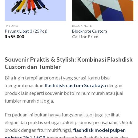
PAYUNG
BLOCK NOTE
Payung Lipat 3 (25Pcs)
Blocknote Custom
Rp
55.000
Call for Price
Souvenir Praktis & Stylish: Kombinasi Flashdisk
Custom dan Tumbler
Bila ingin tampilan promosi yang serasi, kamu bisa
mengombinasikan
flashdisk custom Surabaya
dengan
produk lain seperti souvenir botol minum murah atau jual
tumbler murah di Jogja.
Perpaduan ini bukan hanya fungsional, tapi juga terlihat
elegan dan praktis sebagai paket promosi perusahaan. Untuk
produk dengan fitur multifungsi,
flashdisk model pulpen
pointer 3in1 16GB
menggabungkan flashdisk, pulpen, dan