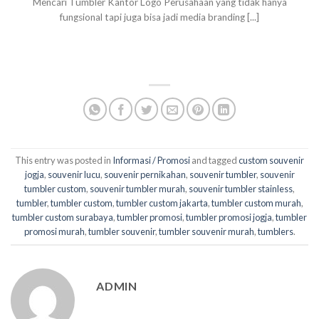
Mencari Tumbler Kantor Logo Perusahaan yang tidak hanya
fungsional tapi juga bisa jadi media branding [...]
This entry was posted in
Informasi / Promosi
and tagged
custom souvenir
jogja
,
souvenir lucu
,
souvenir pernikahan
,
souvenir tumbler
,
souvenir
tumbler custom
,
souvenir tumbler murah
,
souvenir tumbler stainless
,
tumbler
,
tumbler custom
,
tumbler custom jakarta
,
tumbler custom murah
,
tumbler custom surabaya
,
tumbler promosi
,
tumbler promosi jogja
,
tumbler
promosi murah
,
tumbler souvenir
,
tumbler souvenir murah
,
tumblers
.
ADMIN