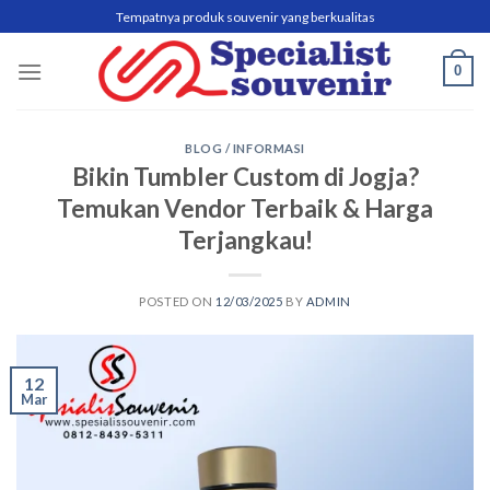
Skip
Tempatnya produk souvenir yang berkualitas
to
content
0
BLOG / INFORMASI
Bikin Tumbler Custom di Jogja?
Temukan Vendor Terbaik & Harga
Terjangkau!
POSTED ON
12/03/2025
BY
ADMIN
12
Mar