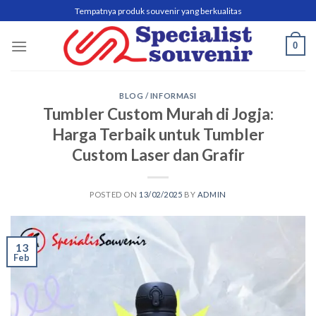
Skip
Tempatnya produk souvenir yang berkualitas
to
content
0
BLOG / INFORMASI
Tumbler Custom Murah di Jogja:
Harga Terbaik untuk Tumbler
Custom Laser dan Grafir
POSTED ON
13/02/2025
BY
ADMIN
13
Feb