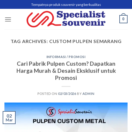
Skip
Tempatnya produk souvenir yang berkualitas
to
content
0
TAG ARCHIVES:
CUSTOM PULPEN SEMARANG
INFORMASI / PROMOSI
Cari Pabrik Pulpen Custom? Dapatkan
Harga Murah & Desain Eksklusif untuk
Promosi
POSTED ON
02/03/2026
BY
ADMIN
02
Mar