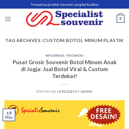
Skip
Tempatnya produk souvenir yang berkualitas
to
content
0
TAG ARCHIVES:
CUSTOM BOTOL MINUM PLASTIK
INFORMASI / PROMOSI
Pusat Grosir Souvenir Botol Minum Anak
di Jogja: Jual Botol Viral & Custom
Terdekat!
POSTED ON
19/05/2025
BY
ADMIN
19
May