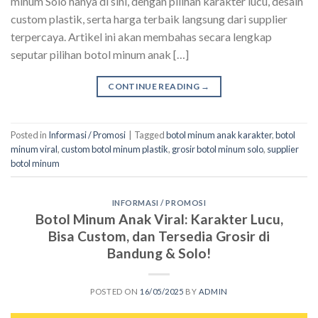
minum Solo hanya di sini, dengan pilihan karakter lucu, desain
custom plastik, serta harga terbaik langsung dari supplier
terpercaya. Artikel ini akan membahas secara lengkap
seputar pilihan botol minum anak […]
CONTINUE READING
→
Posted in
Informasi / Promosi
|
Tagged
botol minum anak karakter
,
botol
minum viral
,
custom botol minum plastik
,
grosir botol minum solo
,
supplier
botol minum
INFORMASI / PROMOSI
Botol Minum Anak Viral: Karakter Lucu,
Bisa Custom, dan Tersedia Grosir di
Bandung & Solo!
POSTED ON
16/05/2025
BY
ADMIN