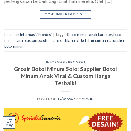
perlengkapan terbaik bagi buah hati mereka. Oleh […]
CONTINUE READING
→
Posted in
Informasi / Promosi
|
Tagged
botol minum anak karakter
,
botol
minum viral
,
custom botol minum plastik
,
harga botol minum anak
,
supplier
botol minum
INFORMASI / PROMOSI
Grosir Botol Minum Solo: Supplier Botol
Minum Anak Viral & Custom Harga
Terbaik!
POSTED ON
17/05/2025
BY
ADMIN
17
May