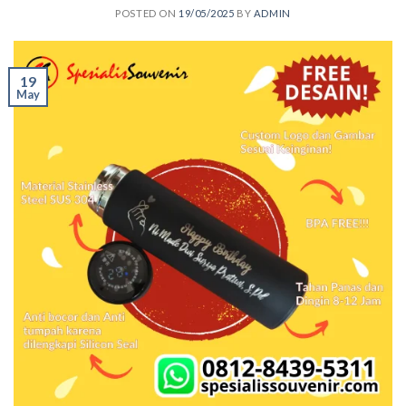
POSTED ON
19/05/2025
BY
ADMIN
19
May