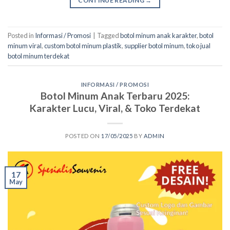
CONTINUE READING
→
Posted in
Informasi / Promosi
|
Tagged
botol minum anak karakter
,
botol
minum viral
,
custom botol minum plastik
,
supplier botol minum
,
toko jual
botol minum terdekat
INFORMASI / PROMOSI
Botol Minum Anak Terbaru 2025:
Karakter Lucu, Viral, & Toko Terdekat
POSTED ON
17/05/2025
BY
ADMIN
17
May